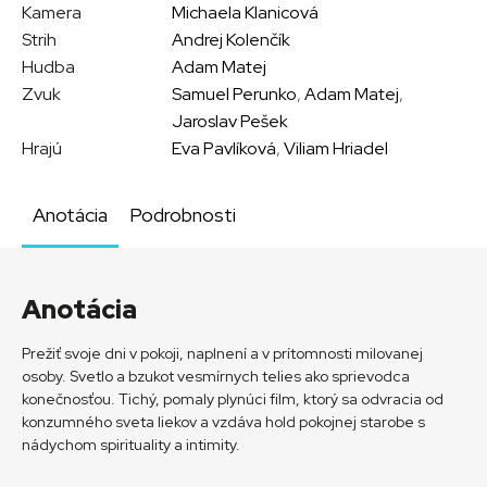
Kamera
Michaela Klanicová
Strih
Andrej Kolenčík
Hudba
Adam Matej
Zvuk
Samuel Perunko
,
Adam Matej
,
Jaroslav Pešek
Hrajú
Eva Pavlíková
,
Viliam Hriadel
Anotácia
Podrobnosti
Anotácia
Prežiť svoje dni v pokoji, naplnení a v prítomnosti milovanej
osoby. Svetlo a bzukot vesmírnych telies ako sprievodca
konečnosťou. Tichý, pomaly plynúci film, ktorý sa odvracia od
konzumného sveta liekov a vzdáva hold pokojnej starobe s
nádychom spirituality a intimity.