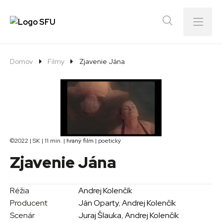
Menu
Domov
Filmy
Zjavenie Jána
©2022 | SK | 11 min. |
hraný film
| poetický
Zjavenie Jána
Réžia
Andrej Kolenčík
Producent
Ján Oparty
,
Andrej Kolenčík
Scenár
Juraj Šlauka
,
Andrej Kolenčík