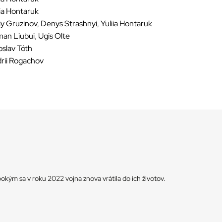
iia Hontaruk
iy Gruzinov
,
Denys Strashnyi
,
Yuliia Hontaruk
an Liubui
,
Ugis Olte
oslav Tóth
rii Rogachov
pokým sa v roku 2022 vojna znova vrátila do ich životov.