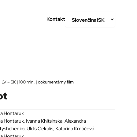
Kontakt
– LV – SK | 100 min. |
dokumentárny film
ot
iia Hontaruk
iia Hontaruk
,
Ivanna Khitsinska
,
Alexandra
tyshchenko
,
Uldis Cekulis
,
Katarína Krnáčová
iia Hontaruk