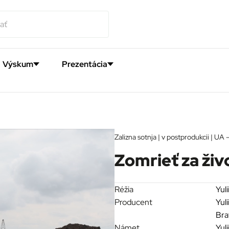
Výskum
Prezentácia
Zalizna sotnja | v postprodukcii | UA 
Zomrieť za živ
Réžia
Yul
Producent
Yul
Bra
Námet
Yul