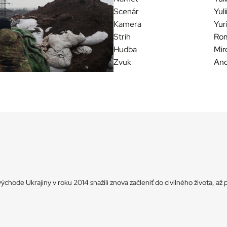
Scenár
Yul
Kamera
Yur
Strih
Rom
Hudba
Mir
Zvuk
And
východe Ukrajiny v roku 2014 snažili znova začleniť do civilného života, až 