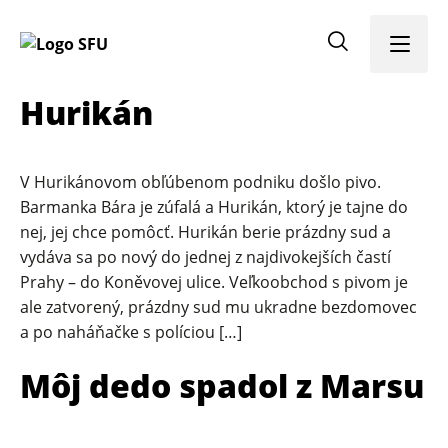
Menu
Hurikán
V Hurikánovom obľúbenom podniku došlo pivo.
Barmanka Bára je zúfalá a Hurikán, ktorý je tajne do
nej, jej chce pomôcť. Hurikán berie prázdny sud a
vydáva sa po nový do jednej z najdivokejších častí
Prahy – do Koněvovej ulice. Veľkoobchod s pivom je
ale zatvorený, prázdny sud mu ukradne bezdomovec
a po naháňačke s políciou […]
Môj dedo spadol z Marsu