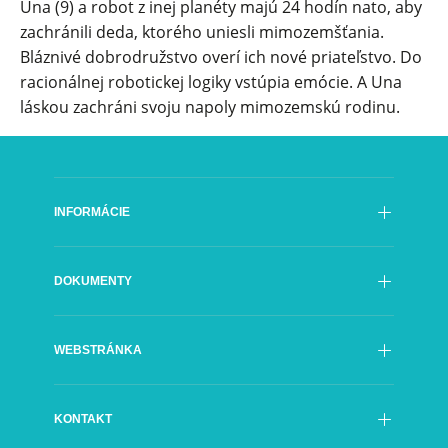
Una (9) a robot z inej planéty majú 24 hodín nato, aby
zachránili deda, ktorého uniesli mimozemšťania.
Bláznivé dobrodružstvo overí ich nové priateľstvo. Do
racionálnej robotickej logiky vstúpia emócie. A Una
láskou zachráni svoju napoly mimozemskú rodinu.
INFORMÁCIE
Poslanie
DOKUMENTY
História
Rada SFÚ
Oficiálne dokumenty
Generálny riaditeľ
WEBSTRÁNKA
Výročné správy
Organizačná štruktúra
Kontrakty
Poradné orgány SFÚ
Prehlásenie o prístupnosti
Objednávky
Partneri
KONTAKT
Ochrana údajov
Faktúry
Logo SFÚ
A-Z