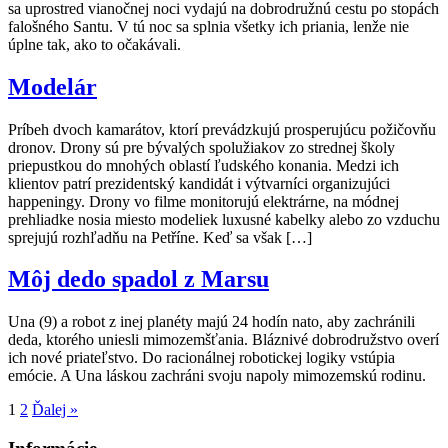
sa uprostred vianočnej noci vydajú na dobrodružnú cestu po stopách
falošného Santu. V tú noc sa splnia všetky ich priania, lenže nie
úplne tak, ako to očakávali.
Modelár
Príbeh dvoch kamarátov, ktorí prevádzkujú prosperujúcu požičovňu
dronov. Drony sú pre bývalých spolužiakov zo strednej školy
priepustkou do mnohých oblastí ľudského konania. Medzi ich
klientov patrí prezidentský kandidát i výtvarníci organizujúci
happeningy. Drony vo filme monitorujú elektrárne, na módnej
prehliadke nosia miesto modeliek luxusné kabelky alebo zo vzduchu
sprejujú rozhľadňu na Petříne. Keď sa však […]
Môj dedo spadol z Marsu
Una (9) a robot z inej planéty majú 24 hodín nato, aby zachránili
deda, ktorého uniesli mimozemšťania. Bláznivé dobrodružstvo overí
ich nové priateľstvo. Do racionálnej robotickej logiky vstúpia
emócie. A Una láskou zachráni svoju napoly mimozemskú rodinu.
1
2
Ďalej »