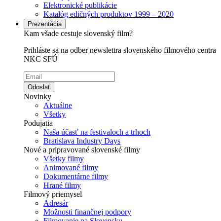
Elektronické publikácie
Katalóg edičných produktov 1999 – 2020
Prezentácia
Kam všade cestuje slovenský film?
Prihláste sa na odber newslettra slovenského filmového centra
NKC SFÚ
Odoslať
Novinky
Aktuálne
Všetky
Podujatia
Naša účasť na festivaloch a trhoch
Bratislava Industry Days
Nové a pripravované slovenské filmy
Všetky filmy
Animované filmy
Dokumentárne filmy
Hrané filmy
Filmový priemysel
Adresár
Možnosti finančnej podpory
Filmovanie na Slovensku