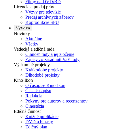
Filmy na DVD/BD
Licencie a predaj práv
Výzvy pre televízie
Predaj archívnych záberov
Koprodukcie SFÚ
Výskum
Novinky
Aktuálne
Všetky
Vedecká a edičná rada
Činnosť rady a jej zloženie
Zápisy zo zasadnutí VaE rady
Výskumné projekty
Krátkodobé projekty
Dlhodobé projekty
Kino-Ikon
O časopise Kino-Ikon
Čísla časopisu
Redakcia
Pokyny pre autorov a recenzentov
Cinestézia
Edičná činnosť
Knižné publikácie
DVD a blu-ray
Edičný plán