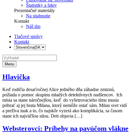
Štatistiky a fakty
Prezentačné materiály
Na stiahnutie
Kontakt
Náš tím
Tlačové správy
Kontakt
Menu
Hlavička
Keď rodičia desaťročnej Alice jedného dňa záhadne zmiznú,
požiada o pomoc skupinu mladých detektívnych nadšencov. Ich
misia sa stane náročnejšou, keď do vyšetrovacieho tímu musia
pribrať aj jej brata Milana, ktorý nemôže ostať sám. Milan svet vidí
a prežíva inak a to, čo najskôr vyzerá ako komplikácia, sa časom
stane ich najväčšou silou. Deti objavia […]
Websterovci: Príbehy na pavúčom vlákne