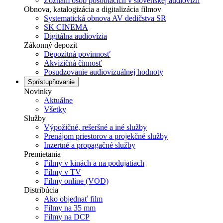
Zoznam osôb pôsobiacich v slovenskej audiovízii
Obnova, katalogizácia a digitalizácia filmov
Systematická obnova AV dedičstva SR
SK CINEMA
Digitálna audiovízia
Zákonný depozit
Depozitná povinnosť
Akvizičná činnosť
Posudzovanie audiovizuálnej hodnoty
Sprístupňovanie
Novinky
Aktuálne
Všetky
Služby
Výpožičné, rešeršné a iné služby
Prenájom priestorov a projekčné služby
Inzertné a propagačné služby
Premietania
Filmy v kinách a na podujatiach
Filmy v TV
Filmy online (VOD)
Distribúcia
Ako objednať film
Filmy na 35 mm
Filmy na DCP