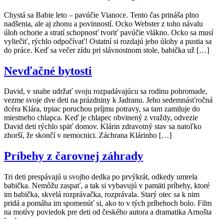
Chystá sa Babie leto – pavúčie Vianoce. Tento čas prináša plno
nadšenia, ale aj zhonu a povinností. Ocko Webster z toho návalu
úloh ochorie a stratí schopnosť tvoriť pavúčie vlákno. Ocko sa musí
vyliečiť, rýchlo odpočívať! Ostatní si rozdajú jeho úlohy a pustia sa
do práce. Keď sa večer zídu pri slávnostnom stole, babička už […]
Nevďačné bytosti
David, v snahe udržať svoju rozpadávajúcu sa rodinu pohromade,
vezme svoje dve deti na prázdniny k Jadranu. Jeho sedemnásťročná
dcéra Klára, trpiac poruchou príjmu potravy, sa tam zamiluje do
miestneho chlapca. Keď je chlapec obvinený z vraždy, odvezie
David deti rýchlo späť domov. Klárin zdravotný stav sa natoľko
zhorší, že skončí v nemocnici. Záchrana Klárinho […]
Príbehy z čarovnej záhrady
Tri deti prespávajú u svojho dedka po prvýkrát, odkedy umrela
babička. Nemôžu zaspať, a tak si vybavujú v pamäti príbehy, ktoré
im babička, skvelá rozprávačka, rozprávala. Starý otec sa k nim
pridá a pomáha im spomenúť si, ako to v tých príbehoch bolo. Film
na motívy poviedok pre deti od českého autora a dramatika Arnošta