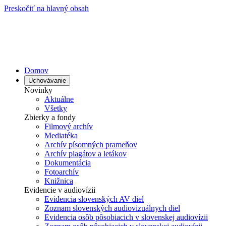
Preskočiť na hlavný obsah
Domov
Uchovávanie
Novinky
Aktuálne
Všetky
Zbierky a fondy
Filmový archív
Mediatéka
Archív písomných prameňov
Archív plagátov a letákov
Dokumentácia
Fotoarchív
Knižnica
Evidencie v audiovízii
Evidencia slovenských AV diel
Zoznam slovenských audiovizuálnych diel
Evidencia osôb pôsobiacich v slovenskej audiovízii