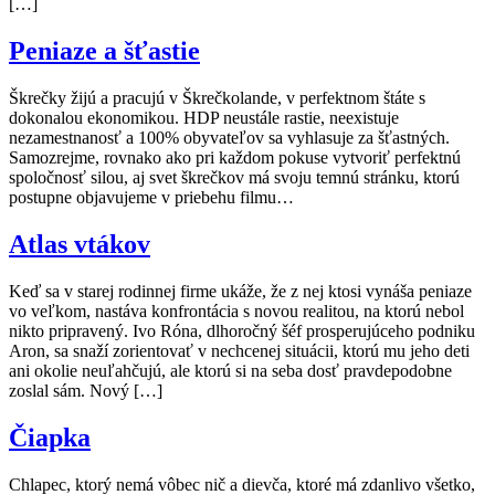
[…]
Peniaze a šťastie
Škrečky žijú a pracujú v Škrečkolande, v perfektnom štáte s
dokonalou ekonomikou. HDP neustále rastie, neexistuje
nezamestnanosť a 100% obyvateľov sa vyhlasuje za šťastných.
Samozrejme, rovnako ako pri každom pokuse vytvoriť perfektnú
spoločnosť silou, aj svet škrečkov má svoju temnú stránku, ktorú
postupne objavujeme v priebehu filmu…
Atlas vtákov
Keď sa v starej rodinnej firme ukáže, že z nej ktosi vynáša peniaze
vo veľkom, nastáva konfrontácia s novou realitou, na ktorú nebol
nikto pripravený. Ivo Róna, dlhoročný šéf prosperujúceho podniku
Aron, sa snaží zorientovať v nechcenej situácii, ktorú mu jeho deti
ani okolie neuľahčujú, ale ktorú si na seba dosť pravdepodobne
zoslal sám. Nový […]
Čiapka
Chlapec, ktorý nemá vôbec nič a dievča, ktoré má zdanlivo všetko,