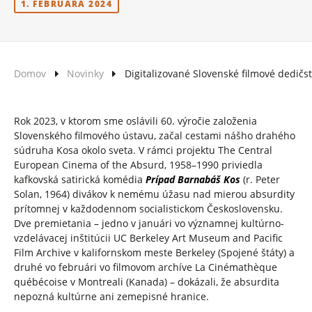
1. FEBRUÁRA 2024
Domov
Novinky
Digitalizované Slovenské filmové dedičs
Rok 2023, v ktorom sme oslávili 60. výročie založenia
Slovenského filmového ústavu, začal cestami nášho drahého
súdruha Kosa okolo sveta. V rámci projektu The Central
European Cinema of the Absurd, 1958–1990 priviedla
kafkovská satirická komédia
Prípad Barnabáš Kos
(r. Peter
Solan, 1964) divákov k nemému úžasu nad mierou absurdity
prítomnej v každodennom socialistickom Československu.
Dve premietania – jedno v januári vo významnej kultúrno-
vzdelávacej inštitúcii UC Berkeley Art Museum and Pacific
Film Archive v kalifornskom meste Berkeley (Spojené štáty) a
druhé vo februári vo filmovom archíve La Cinémathèque
québécoise v Montreali (Kanada) – dokázali, že absurdita
nepozná kultúrne ani zemepisné hranice.