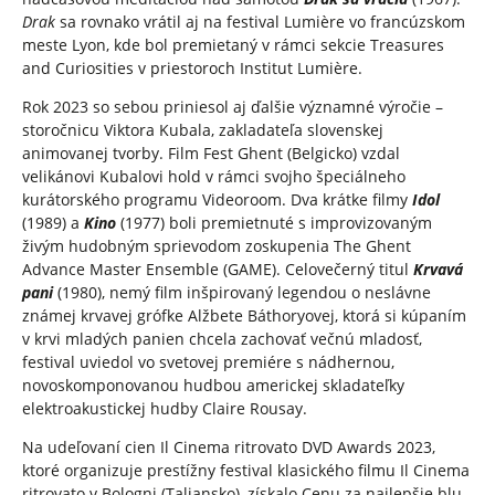
Drak
sa rovnako vrátil aj na festival Lumière vo francúzskom
meste Lyon, kde bol premietaný v rámci sekcie Treasures
and Curiosities v priestoroch Institut Lumière.
Rok 2023 so sebou priniesol aj ďalšie významné výročie –
storočnicu Viktora Kubala, zakladateľa slovenskej
animovanej tvorby. Film Fest Ghent (Belgicko) vzdal
velikánovi Kubalovi hold v rámci svojho špeciálneho
kurátorského programu Videoroom. Dva krátke filmy
Idol
(1989) a
Kino
(1977) boli premietnuté s improvizovaným
živým hudobným sprievodom zoskupenia The Ghent
Advance Master Ensemble (GAME). Celovečerný titul
Krvavá
pani
(1980), nemý film inšpirovaný legendou o neslávne
známej krvavej grófke Alžbete Báthoryovej, ktorá si kúpaním
v krvi mladých panien chcela zachovať večnú mladosť,
festival uviedol vo svetovej premiére s nádhernou,
novoskomponovanou hudbou americkej skladateľky
elektroakustickej hudby Claire Rousay.
Na udeľovaní cien Il Cinema ritrovato DVD Awards 2023,
ktoré organizuje prestížny festival klasického filmu Il Cinema
ritrovato v Bologni (Taliansko), získalo Cenu za najlepšie blu-