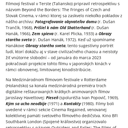
Filmový festival v Terste (Taliansko) pripravil retrospektívu s
názvom Beyond the Borders: The Fringes of Czech and
Slovak Cinema, v rámci ktorej sa zaskvelo niekoľko pokladov z
nášho archívu:
Fotografovanie obyvateľov domu
(r. Dušan
Trančík, 1968),
Prišiel k nám Old Shatterhand
(r. Dušan
Hanák, 1966),
Zem spieva
(r. Karel Plicka, 1933) a
Obrazy
starého sveta
(r. Dušan Hanák, 1972). Keď už spomíname
Hanákove
Obrazy starého sveta
, tento sugestívny portrét
ľudí, ktorí dokážu aj v stave civilizačného chaosu a neistoty
žiť vnútorne slobodní – od januára do marca 2023
pokračovali projekcie tohto filmu v japonských kinách v
rámci obnovenej, limitovanej kinodistribúcie.
Na Medzinárodnom filmovom festivale v Rotterdame
(Holandsko) sa konala medzinárodná premiéra troch
digitálne reštaurovaných krátkych animovaných filmov
Jaroslavy Havettovej:
Pieseň
(spoluréžia Ivan Popovič, 1969),
Kým sa ucho neodbije
(1971) a
Kontakty
(1980). Filmy boli
uvedené v rámci sekcie Cinema Regained, venovanej
kolektívnej pamäti svetového filmového dedičstva. Kino BFI
Southbank London (Spojené kráľovstvo) organizovalo
retrospektívu s názvom Outsiders and Exiles: The Films of