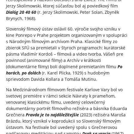
Jerzy Skolimowski, ktorej súčasťou bol aj poviedkový film
Dialóg 20 40 60
(r. Jerzy Skolimowski, Peter Solan, Zbyněk
Brynych, 1968).
Slovenský filmový ústav oslávil 60. výročie svojho vzniku v
kine Ponrepo v Prahe projektom organizovaným v spolupráci
s Národným filmovým archívom Praha. Klasické filmy zo
zbierok SFÚ sa premietali v štyroch programoch: kurátorské
pásma Vladimír Kordoš – filmová a video tvorba, Vášeň pre
povinnosť (animované filmy) a Archív v krátkosti
(dokumentárne filmy) boli doplnené premietaním filmu
Po
horách, po dolách
(r. Karel Plicka, 1929) s hudobným
sprievodom Davida Kollara a Tomáša Mutinu.
Na Medzinárodnom filmovom festivale Karlove Vary bol vo
svetovej premiére v rámci sekcie Návraty k prameňom,
venovanej klasickému filmu, uvedený celovečerný
dokumentárny portrét filmového režiséra a básnika Eduarda
Grečnera
Pravda je to najdôležitejšie
(2023) režiséra Maroša
Brázdu, ktorý vznikol v koprodukcii so Slovenský filmovým
ústavom. Na festivale bol uvedený spolu s Grečnerovou
nadčasovou meditáciou nad samotou
Drak sa vracia
(1967).