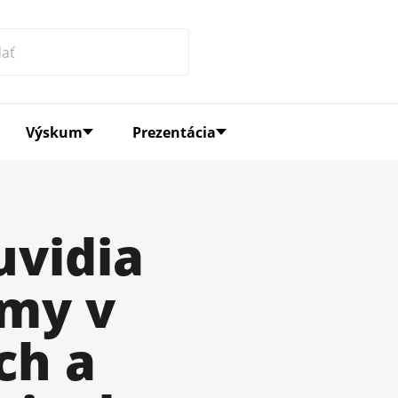
Výskum
Prezentácia
uvidia
lmy v
ch a