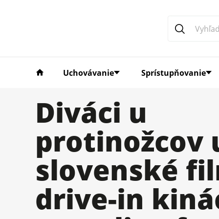
Uchovávanie
Sprístupňovanie
Diváci u
protinožcov 
slovenské fi
drive-in kiná