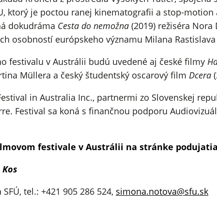
 ktorý je poctou ranej kinematografii a stop-motion 
vaná dokudráma
Cesta do nemožna
(2019) režiséra Nora D
ých osobností európskeho významu Milana Rastislava 
festivalu v Austrálii budú uvedené aj české filmy
Ha
rtina Müllera a český študentský oscarový film
Dcera
(
stival in Australia Inc., partnermi zo Slovenskej repu
rre. Festival sa koná s finančnou podporu Audiovizuá
lmovom festivale v Austrálii na stránke podujatia
 Kos
 SFÚ, tel.: +421 905 286 524,
simona.notova@sfu.sk