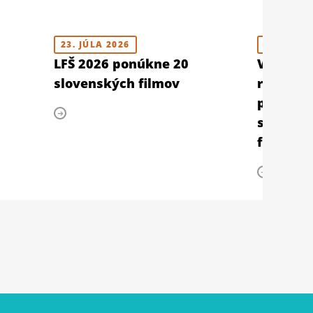
23. JÚLA 2026
10. JÚLA 
LFŠ 2026 ponúkne 20
V Berlín
slovenských filmov
retrospe
prehliad
slovens
filmu