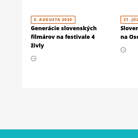
5. AUGUSTA 2026
31. JÚ
Generácie slovenských
Slove
filmárov na festivale 4
na Osc
živly