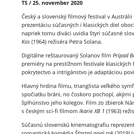
TS / 25. november
2020
Český a slovenský filmový festival v Austrál
prezentáciu súčasných i klasických diel obo
napriek tomu diváci uvidia štyri súčasné sl
Kos
(1964) režiséra Petra Solana.
Digitálne reštaurovaný Solanov film
Prípad B
premiéry na prestížnom festivale klasických 
pokrytectvo a intrigánstvo je adaptáciou po
Hlavný hrdina filmu, trianglista veľkého sy
spočiatku bráni, no čoskoro pochopí, akými 
šplhúnstvo jeho kolegov. Film zo zbierok N
s českým sci-fi filmom
Ikarie XB 1
(1963) reži
Súčasnú slovenskú kinematografiu reprezentu
romantická komédia
Šťastný nový rok
(2019) 