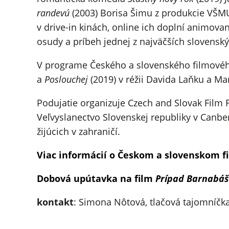
randevú
(2003) Borisa Šimu z produkcie VŠMU,
v drive-in kinách, online ich doplní animo
osudy a príbeh jednej z najväčších slovensk
V programe Českého a slovenského filmového 
a
Poslouchej
(2019) v réžii Davida Laňku a Ma
Podujatie organizuje Czech and Slovak Film Fe
Veľvyslanectvo Slovenskej republiky v Canbe
žijúcich v zahraničí.
Viac informácií o Českom a slovenskom fi
Dobová upútavka na film
Prípad Barnabáš
kontakt
: Simona Nôtová, tlačová tajomníčka