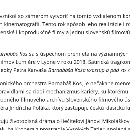
ii vznikol so zámerom vytvoriť na tomto vzdialenom k
ch kinematografií. Tento rok spôsob jeho realizácie i
ovenské i koprodukčné filmy a jednu slovenskú filmo
arnabáš Kos
sa s úspechom premieta na významných z
filmov Lumière v Lyone v roku 2018. Satirická tragik
viedky Petra Karvaša
Barnabáša Kosa vzostup a pád
zo 
mfonického orchestra Barnabáš Kos, je nečakane meno
pravidlami sa riadi mechanizmus kariéry, ku ktorému
árodného filmového archívu Slovenského filmového ús
séra Jindřicha Poláka, ktorý zastupuje českú klasickú 
jú životopisná dráma o liečiteľovi Jánovi Mikoláškov
Jakuba Kronera z prostredia Vysokých Tatier, spojená