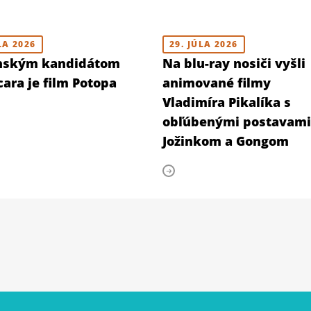
LA 2026
29. JÚLA 2026
nským kandidátom
Na blu-ray nosiči vyšli
ara je film Potopa
animované filmy
Vladimíra Pikalíka s
obľúbenými postavami
Jožinkom a Gongom