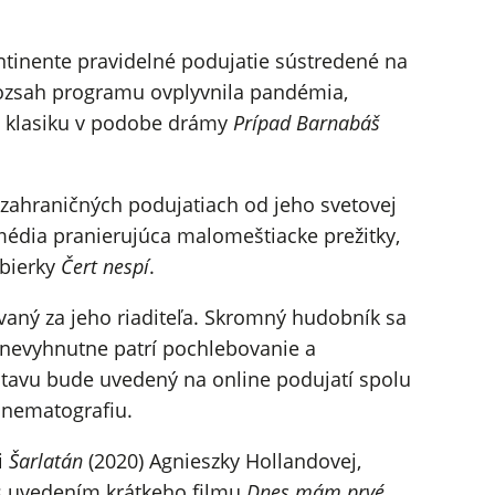
ontinente pravidelné podujatie sústredené na
 rozsah programu ovplyvnila pandémia,
vú klasiku v podobe drámy
Prípad Barnabáš
ahraničných podujatiach od jeho svetovej
omédia pranierujúca malomeštiacke prežitky,
zbierky
Čert nespí
.
vaný za jeho riaditeľa. Skromný hudobník sa
 nevyhnutne patrí pochlebovanie a
tavu bude uvedený na online podujatí spolu
kinematografiu.
i
Šarlatán
(2020) Agnieszky Hollandovej,
 s uvedením krátkeho filmu
Dnes mám prvé