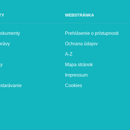
TY
WEBSTRÁNKA
 dokumenty
Prehlásenie o prístupnosti
právy
Ochrana údajov
A-Z
ky
Mapa stránok
Impressum
starávanie
Cookies