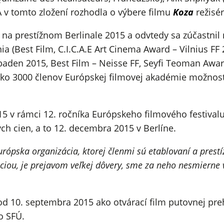
A v tomto zložení rozhodla o výbere filmu
Koza
režisé
 na prestížnom Berlinale 2015 a odvtedy sa zúčastnil
ia (Best Film, C.I.C.A.E Art Cinema Award – Vilnius FF
aden 2015, Best Film – Neisse FF, Seyfi Teoman Award 
 ako 3000 členov Európskej filmovej akadémie možnosť
 v rámci 12. ročníka Európskeho filmového festivalu
ých cien, a to 12. decembra 2015 v Berlíne.
pska organizácia, ktorej členmi sú etablovaní a prestížn
iou, je prejavom veľkej dôvery, sme za neho nesmierne v
od 10. septembra 2015 ako otvárací film putovnej pre
o SFÚ.