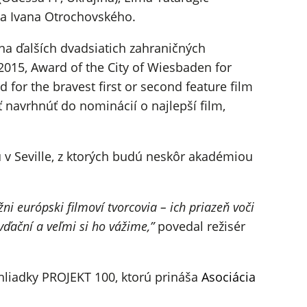
ra Ivana Otrochovského.
 na ďalších dvadsiatich zahraničných
 2015, Award of the City of Wiesbaden for
for the bravest first or second feature film
 navrhnúť do nominácií o najlepší film,
 v Seville, z ktorých budú neskôr akadémiou
i európski filmoví tvorcovia – ich priazeň voči
ďační a veľmi si ho vážime,”
povedal režisér
hliadky PROJEKT 100, ktorú prináša
Asociácia