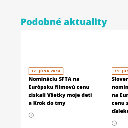
Podobné aktuality
12. JÚNA 2014
11. JÚ
Nomináciu SFTA na
Slove
Európsku filmovú cenu
nomin
získali Všetky moje deti
na Eu
a Krok do tmy
cenu s
ďaleko