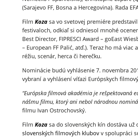
(Sarajevo FF, Bosna a Hercegovina). Rada EF
Film
Koza
sa vo svetovej premiére predstavil
festivaloch, odkiaľ si odniesol mnohé ocenen
Best Director, FIPRESCI Award – goEast Wiesb
– European FF Palić, atď.). Teraz ho má viac
réžiu, scenár, herca či herečku.
Nominácie budú vyhlásenie 7. novembra 2015
vybraní a vyhlásení víťazi Európskych filmov
“Európska filmová akadémia je rešpektovaná euró
nášmu filmu, ktorý ani nebol národnou nominác
filmu Ivan Ostrochovský.
Film
Koza
sa do slovenských kín dostáva už 
slovenských filmových klubov
v spolupráci s