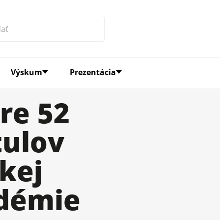
Výskum
Prezentácia
re 52
tulov
kej
adémie