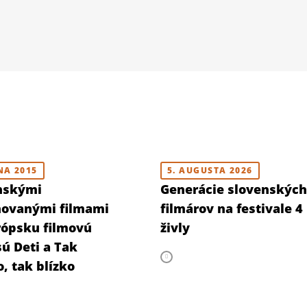
NA 2015
5. AUGUSTA 2026
nskými
Generácie slovenských
ovanými filmami
filmárov na festivale 4
rópsku filmovú
živly
ú Deti a Tak
, tak blízko