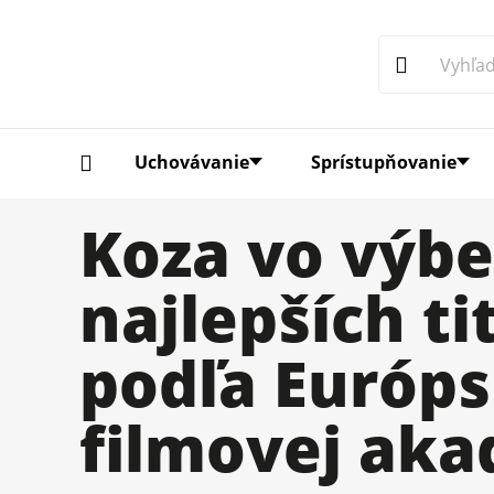
Uchovávanie
Sprístupňovanie
Koza vo výbe
najlepších ti
podľa Európs
filmovej ak