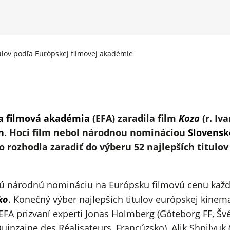
tulov podľa Európskej filmovej akadémie
a filmová akadémia
(EFA) zaradila film
Koza
(r. Iv
n
. Hoci film nebol národnou nomináciou
Slovenske
o rozhodla zaradiť do výberu 52 najlepších titul
ú národnú nomináciu na Európsku filmovú cenu každo
ko
.
Konečný výber najlepších titulov európskej kinema
 EFA prizvaní experti Jonas Holmberg (Göteborg FF, Šv
inzaine des Réalisateurs, Francúzsko), Alik Shpilyuk 