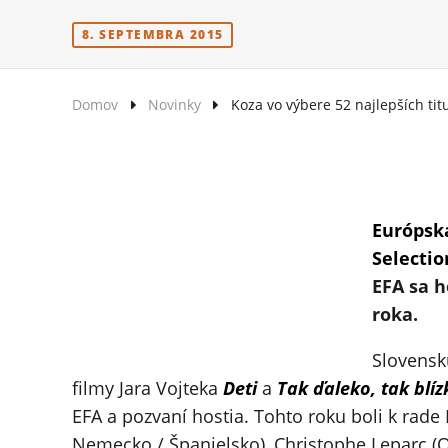
8. SEPTEMBRA 2015
Domov
Novinky
Koza vo výbere 52 najlepších ti
Európsk
Selectio
EFA sa h
roka.
Slovensk
filmy Jara Vojteka
Deti
a
Tak ďaleko, tak blíz
EFA a pozvaní hostia. Tohto roku boli k rade
Nemecko / Španielsko), Christophe Leparc (Qu