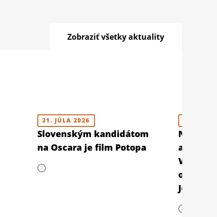
Zobraziť všetky aktuality
31. JÚLA 2026
29. JÚLA 
Slovenským kandidátom
Na blu-r
na Oscara je film Potopa
animova
Vladimír
obľúben
Jožinko