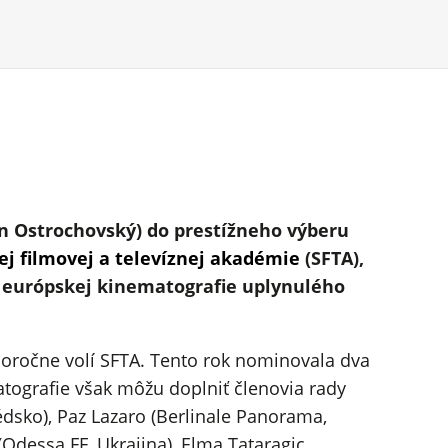
an Ostrochovský) do prestížneho výberu
j filmovej a televíznej akadémie
(SFTA),
ov európskej kinematografie uplynulého
ročne volí SFTA. Tento rok nominovala dva
tografie však môžu doplniť členovia rady
édsko), Paz Lazaro (Berlinale Panorama,
(Odessa FF, Ukrajina), Elma Tataragic