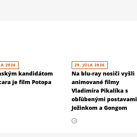
LA 2026
29. JÚLA 2026
nským kandidátom
Na blu-ray nosiči vyšli
ara je film Potopa
animované filmy
Vladimíra Pikalíka s
obľúbenými postavami
Jožinkom a Gongom