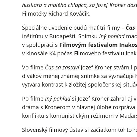
husliara a malého chlapca, sa Jozef Kroner dos
Filmotéky Richard Kováčik.
Špeciálne uvedenie budú mať tri filmy –
Čas 
inštitútu v Budapešti. Snímku
Iný pohľad
maďa
v spolupráci s
Filmovým festivalom Inakos
v kinosále K4 počas Filmového festivalu Inak
Vo filme
Čas sa zastaví
Jozef Kroner stvárnil 
divákov menej známej snímke sa vyznačuje 
vytvára kontrast k zložitej spoločenskej sit
Po filme
Iný pohľad
si Jozef Kroner zahral a
dráma s Kronerom v hlavnej úlohe rozpráva pr
konfliktu s komunistickým režimom v Maďar
Slovenský filmový ústav si začiatkom tohto 