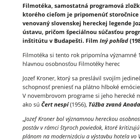
Filmotéka, samostatná programová zložka
ktorého cieľom je pripomenúť storočnic
venovaný slovenskej hereckej legende Joz
ústavu, pričom špeciálnou súčasťou pro
inštitútu v Budapešti. Film
Iný pohľad
(198
Filmotéka si tento rok pripomína významné 1
hlavnou osobnosťou Filmotéky herec
Jozef Kroner, ktorý sa preslávil svojím jedi
schopnosť preniesť na plátno hlboké emócie 
V novembrovom programe si jeho herecké ma
ako sú
Čert nespí
(1956),
Túžba zvaná Anad
„
Jozef Kroner bol významnou hereckou osobnosťo
postáv v rámci štyroch poviedok, ktoré kritizuj
plánom na modernizáciu a výstavbu hotela vo Vys