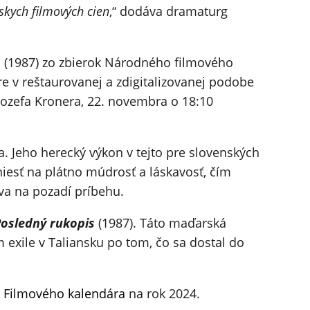
skych filmových cien
,“ dodáva dramaturg
s
(1987) zo zbierok Národného filmového
 v reštaurovanej a zdigitalizovanej podobe
 Jozefa Kronera, 22. novembra o 18:10
a. Jeho herecký výkon v tejto pre slovenských
sť na plátno múdrosť a láskavosť, čím
áva na pozadí príbehu.
Posledný rukopis
(1987). Táto maďarská
 exile v Taliansku po tom, čo sa dostal do
m
Filmového kalendára
na rok 2024.