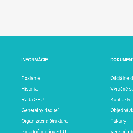
INFORMÁCIE
DOKUMEN
Poslanie
Oficiálne
História
Výročné s
Rada SFÚ
Kontrakty
Generálny riaditeľ
Objednáv
Organizačná štruktúra
Faktúry
Poradné orgány SFÚ
Verejné ob