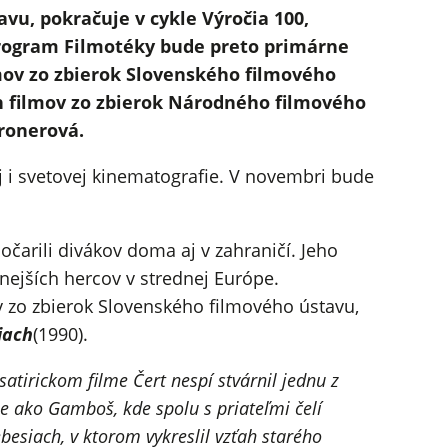
u, pokračuje v cykle Výročia 100,
rogram Filmotéky bude preto primárne
mov zo zbierok Slovenského filmového
 filmov zo zbierok Národného filmového
ronerová.
j i svetovej kinematografie. V novembri bude
čarili divákov doma aj v zahraničí. Jeho
nejších hercov v strednej Európe.
zo zbierok Slovenského filmového ústavu,
iach
(1990).
atirickom filme Čert nespí stvárnil jednu z
je ako Gamboš, kde spolu s priateľmi čelí
besiach, v ktorom vykreslil vzťah starého