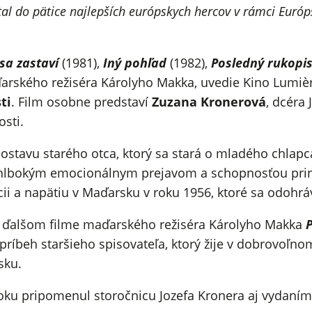
tal do pätice najlepších európskych hercov v rámci Európ
sa zastaví
(1981),
Iný pohľad
(1982),
Posledný rukopi
rského režiséra Károlyho Makka, uvedie Kino Lumière
ti
. Film osobne predstaví
Zuzana Kronerová
, dcéra
osti.
postavu starého otca, ktorý sa stará o mladého chlapc
hlbokým emocionálnym prejavom a schopnosťou prinie
uácii a napätiu v Maďarsku v roku 1956, ktoré sa odohr
j v ďalšom filme maďarského režiséra Károlyho Makka
íbeh staršieho spisovateľa, ktorý žije v dobrovoľnom
sku.
roku pripomenul storočnicu Jozefa Kronera aj vydaní