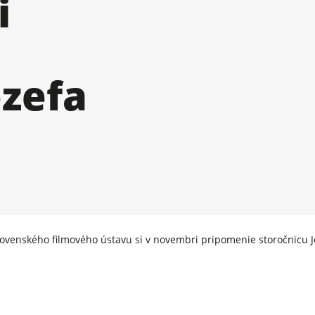
i
ozefa
lovenského filmového ústavu si v novembri pripomenie storočnicu 