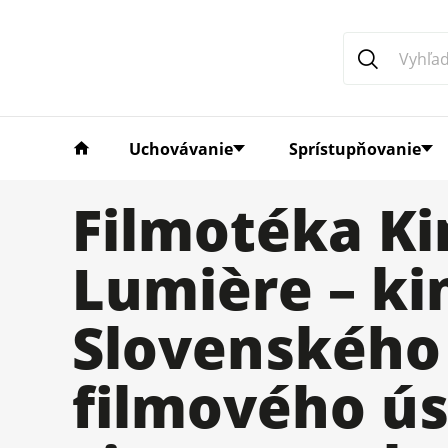
Uchovávanie
Sprístupňovanie
Filmotéka Ki
Lumière – ki
Slovenského
filmového ú