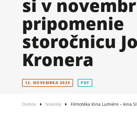
si v novembr
pripomenie
storočnicu J
Kronera
13. NOVEMBRA 2024
PDF
Domov
Novinky
Filmotéka Kina Lumière – kina S