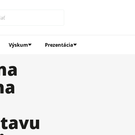
Výskum
Prezentácia
na
na
stavu