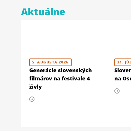
Aktuálne
5. AUGUSTA 2026
31. JÚ
Generácie slovenských
Slove
filmárov na festivale 4
na Osc
živly