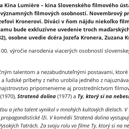
 Kina Lumière – kina Slovenského filmového ústav
e významných filmových osobností. Novembrový p
efovi Kronerovi. Diváci v ňom nájdu niekoľko fil
gramu bude exkluzívne uvedenie troch maďarských
2), osobne uvedie dcéra Jozefa Kronera, Zuzana K
00. výročie narodenia viacerých osobností slovenske
nečným talentom a nezabudnuteľnými postavami, ktoré o
a ľudské príbehy z neho urobila jedného z najuznáva
jstrovstvo pripomenieme aj prostredníctvom filmov 
a
(1970),
Stratená dolina
(1977) a
Ty, ktorý si na nebes
u a jeho talent vynikol v mnohých kultových dielach. V s
ú propagandistické lži. V komédii Stratená dolina vystupu
okých Tatrách. Za svoju rolu vo filme Ty, ktorý si na ne