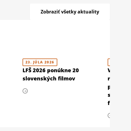
Zobraziť všetky aktuality
23. JÚLA 2026
10. JÚLA 
LFŠ 2026 ponúkne 20
V Berlín
slovenských filmov
retrospe
prehliad
slovens
filmu