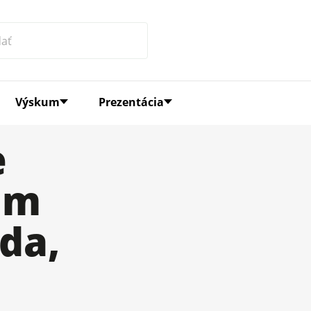
Výskum
Prezentácia
e
lm
da,