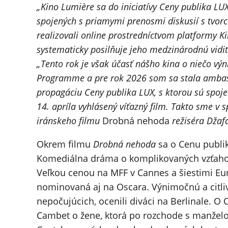
„Kino Lumière sa do iniciatívy Ceny publika LU
spojených s priamymi prenosmi diskusií s tvor
realizovali online prostredníctvom platformy 
systematicky posilňuje jeho medzinárodnú vidi
„Tento rok je však účasť nášho kina o niečo v
Programme a pre rok 2026 som sa stala ambasá
propagáciu Ceny publika LUX, s ktorou sú spoje
14. apríla vyhlásený víťazný film. Takto sme v
iránskeho filmu
Drobná nehoda
režiséra Džaf
Okrem filmu
Drobná nehoda
sa o Cenu publik
Komediálna dráma o komplikovaných vzťaho
Veľkou cenou na MFF v Cannes a šiestimi Eur
nominovaná aj na Oscara. Výnimočnú a citl
nepočujúcich, ocenili diváci na Berlinale. 
Cambet o žene, ktorá po rozchode s manželom