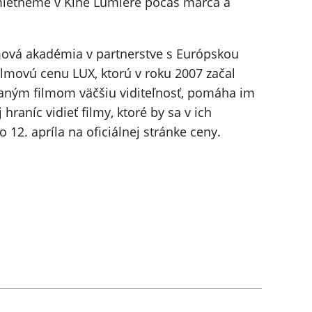
emietneme v Kine Lumière počas marca a
lmová akadémia v partnerstve s Európskou
lmovú cenu LUX, ktorú v roku 2007 začal
vaným filmom väčšiu viditeľnosť, pomáha im
raníc vidieť filmy, ktoré by sa v ich
12. apríla na oficiálnej stránke ceny.