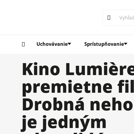
Uchovávanie
Sprístupňovanie
Kino Lumièr
premietne fi
Drobná neho
je jedným