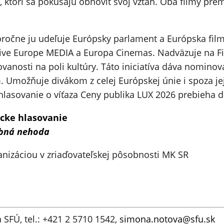
 ktorí sa pokúšajú obnoviť svoj vzťah. Oba filmy pr
doročne ju udeľuje Európsky parlament a Európska fi
ive Europe MEDIA a Europa Cinemas. Nadväzuje na Fi
vanosti na poli kultúry. Táto iniciatíva dáva nomino
. Umožňuje divákom z celej Európskej únie i spoza jej h
lasovanie o víťaza Ceny publika LUX 2026 prebieha do 
ácke hlasovanie
bná nehoda
anizáciou v zriaďovateľskej pôsobnosti MK SR
 SFÚ, tel.: +421 2 5710 1542,
simona.notova@sfu.sk