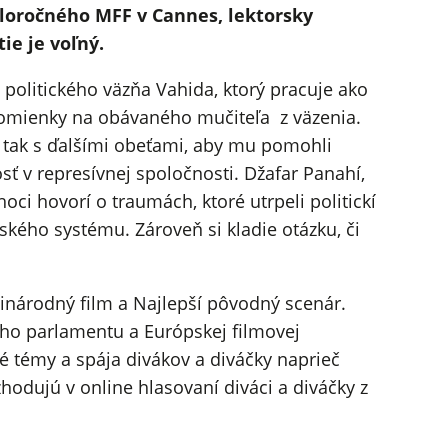
uloročného MFF v Cannes, lektorsky
ie je voľný.
politického väzňa Vahida, ktorý pracuje ako
pomienky na obávaného mučiteľa z väzenia.
a tak s ďalšími obeťami, aby mu pomohli
 v represívnej spoločnosti. Džafar Panahí,
hoci hovorí o traumách, ktoré utrpeli politickí
nského systému. Zároveň si kladie otázku, či
inárodný film a Najlepší pôvodný scenár.
ho parlamentu a Európskej filmovej
 témy a spája divákov a diváčky naprieč
odujú v online hlasovaní diváci a diváčky z