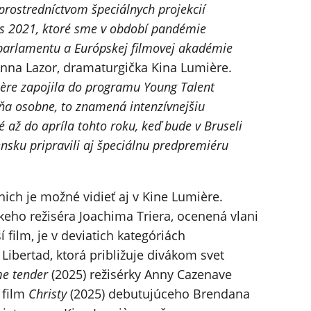
prostredníctvom špeciálnych projekcií
ys 2021, ktoré sme v období pandémie
 parlamentu a Európskej filmovej akadémie
nna Lazor, dramaturgička Kina Lumière.
ière zapojila do programu Young Talent
ňa osobne, to znamená intenzívnejšiu
 až do apríla tohto roku, keď bude v Bruseli
nsku pripravili aj špeciálnu predpremiéru
nich je možné vidieť aj v Kine Lumière.
eho režiséra Joachima Triera, ocenená vlani
film, je v deviatich kategóriách
 Libertad, ktorá približuje divákom svet
e tender
(2025) režisérky Anny Cazenave
 film
Christy
(2025) debutujúceho Brendana