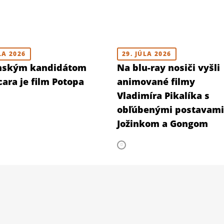
LA 2026
29. JÚLA 2026
nským kandidátom
Na blu-ray nosiči vyšli
ara je film Potopa
animované filmy
Vladimíra Pikalíka s
obľúbenými postavami
Jožinkom a Gongom