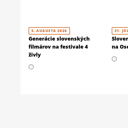
5. AUGUSTA 2026
31. JÚ
Generácie slovenských
Slove
filmárov na festivale 4
na Osc
živly