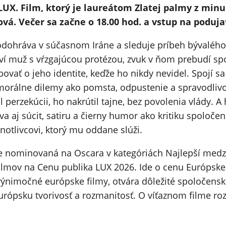
UX. Film, ktorý je laureátom Zlatej palmy z min
vá. Večer sa začne o 18.00 hod. a vstup na podujat
dohráva v súčasnom Iráne a sleduje príbeh bývalého 
aví muž s vŕzgajúcou protézou, zvuk v ňom prebudí s
vať o jeho identite, keďže ho nikdy nevidel. Spojí s
orálne dilemy ako pomsta, odpustenie a spravodlivosť
l perzekúcii, ho nakrútil tajne, bez povolenia vlády. A 
va aj súcit, satiru a čierny humor ako kritiku spoloče
tlivcovi, ktorý mu oddane slúži.
 je nominovaná na Oscara v kategóriách Najlepší medz
ilmov na Cenu publika LUX 2026. Ide o cenu Európske
ýnimočné európske filmy, otvára dôležité spoločenské
rópsku tvorivosť a rozmanitosť. O víťaznom filme rozh