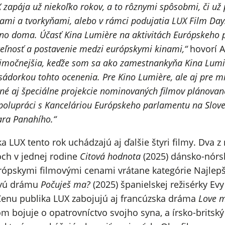
X zapája už niekoľko rokov, a to rôznymi spôsobmi, či už 
cami a tvorkyňami, alebo v rámci podujatia LUX Film Da
Kino doma. Účasť Kina Lumière na aktivitách Európskeho
teľnosť a postavenie medzi európskymi kinami,“
hovorí A
ýnimočnejšia, keďže som sa ako zamestnankyňa Kina Lum
dorkou tohto ocenenia. Pre Kino Lumière, ale aj pre m
né aj špeciálne projekcie nominovaných filmov plánované
 spolupráci s Kanceláriou Európskeho parlamentu na Slove
ara Panahího.“
a LUX tento rok uchádzajú aj ďalšie štyri filmy. Dva z 
ch v jednej rodine
Citová hodnota
(2025) dánsko-nórsk
ópskymi filmovými cenami vrátane kategórie Najlepší 
ivú drámu
Počuješ ma?
(2025) španielskej režisérky Evy
O Cenu publika LUX zabojujú aj francúzska dráma
Love m
 bojuje o opatrovníctvo svojho syna, a írsko-britský