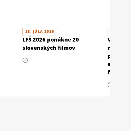
23. JÚLA 2026
10. JÚLA 
LFŠ 2026 ponúkne 20
V Berlín
slovenských filmov
retrospe
prehliad
slovens
filmu