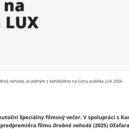
 na
a LUX
obná nehoda, je jedným z kandidátov na Cenu publika LUX 2026
uskutoční špeciálny filmový večer. V spolupráci s
 predpremiéra filmu
Drobná nehoda
(2025) Džafar