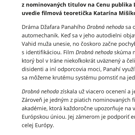
z nominovaných titulov na Cenu publika L
uvedie filmová teoretička Katarína Mišíko
Dráma Džafara Panahího
Drobná nehoda
sa o
automechanik. Keď sa v jeho autodielni obj
Vahid muža unesie, no čoskoro začne pochybo
s identifikáciou. Film
Drobná nehoda
skúma m
ktorý bol v Iráne niekoľkokrát uväznený a čeli
disidenti a iní odporcovia moci, Panahí využí
sa môžeme krutému systému pomstiť na jedno
Drobná nehoda
získala už viacero ocenení a
Zároveň je jedným z piatich nominovaných f
akadémie, ktorá každoročne upozorňuje na v
Európskou úniou. Jej zámerom je podporiť eu
celej Európy.