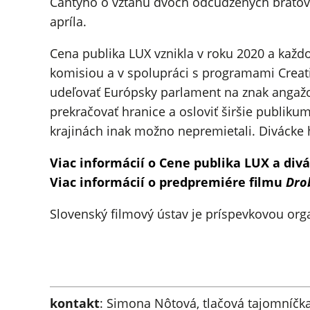
Cantyho o vzťahu dvoch odcudzených bratov,
apríla.
Cena publika LUX vznikla v roku 2020 a kaž
komisiou a v spolupráci s programami Creat
udeľovať Európsky parlament na znak angažo
prekračovať hranice a osloviť širšie publikum
krajinách inak možno nepremietali. Divácke h
Viac informácií o Cene publika LUX a div
Viac informácií o predpremiére filmu
Dro
Slovenský filmový ústav je príspevkovou org
kontakt
: Simona Nôtová, tlačová tajomníčka