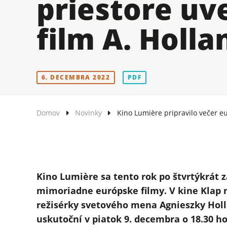
priestore uv
film A. Holla
6. DECEMBRA 2022
PDF
Domov
Novinky
Kino Lumière pripravilo večer e
Kino Lumière sa tento rok po štvrtýkrát 
mimoriadne európske filmy. V kine Klap n
režisérky svetového mena Agnieszky Holla
uskutoční v piatok 9. decembra o 18.30 h