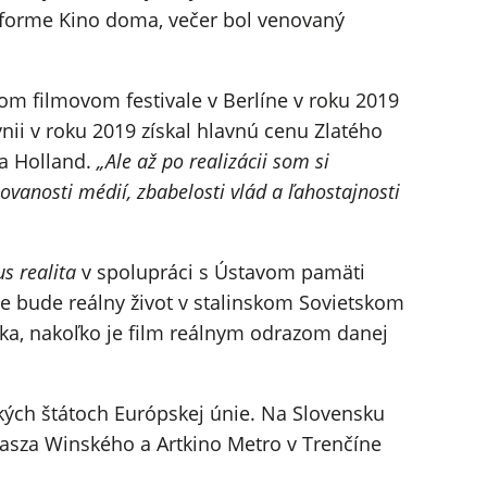
tforme Kino doma, večer bol venovaný
om filmovom festivale v Berlíne v roku 2019
nii v roku 2019 získal hlavnú cenu Zlatého
a Holland.
„Ale až po realizácii som si
ovanosti médií, zbabelosti vlád a ľahostajnosti
us realita
v spolupráci s Ústavom pamäti
sie bude reálny život v stalinskom Sovietskom
zka, nakoľko je film reálnym odrazom danej
kých štátoch Európskej únie. Na Slovensku
sza Winského a Artkino Metro v Trenčíne