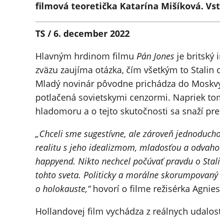
filmová teoretička Katarína Mišíková. Vst
TS / 6. december 2022
Hlavným hrdinom filmu
Pán Jones
je britský 
zväzu zaujíma otázka, čím všetkým to Stalin d
Mladý novinár pôvodne prichádza do Moskvy,
potlačená sovietskymi cenzormi. Napriek tom
hladomoru a o tejto skutočnosti sa snaží pres
„
Chceli sme sugestívne, ale zároveň jednoduch
realitu s jeho idealizmom, mladosťou a odvaho
happyend. Nikto nechcel počúvať pravdu o Stalin
tohto sveta. Politicky a morálne skorumpovaný Z
o holokauste,“
hovorí o filme režisérka Agnie
Hollandovej film vychádza z reálnych udalost