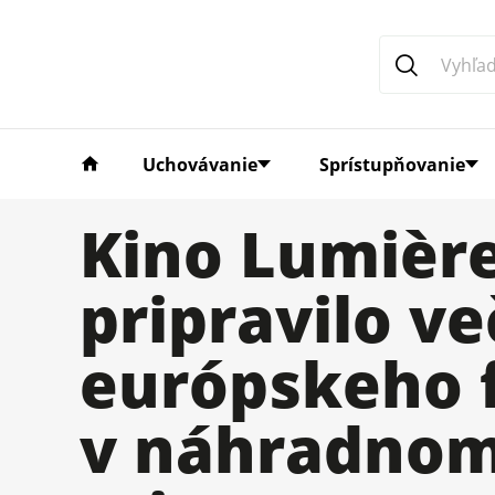
Uchovávanie
Sprístupňovanie
Kino Lumièr
pripravilo ve
európskeho f
v náhradno