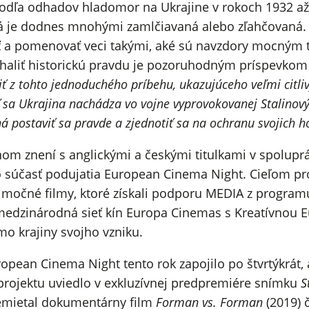
odľa odhadov hladomor na Ukrajine v rokoch 1932 až 19
rá je dodnes mnohými zamlčiavaná alebo zľahčovaná. 
eť a pomenovať veci takými, aké sú navzdory mocným 
dhaliť historickú pravdu je pozoruhodným príspevkom 
iť z tohto jednoduchého príbehu, ukazujúceho veľmi cit
ď sa Ukrajina nachádza vo vojne vyprovokovanej Stalinový
á postaviť sa pravde a zjednotiť sa na ochranu svojich h
m znení s anglickými a českými titulkami v spoluprá
ako súčasť podujatia European Cinema Night. Cieľom pr
nimočné filmy, ktoré získali podporu MEDIA z progra
medzinárodná sieť kín Europa Cinemas s Kreatívnou 
o krajiny svojho vzniku.
opean Cinema Night tento rok zapojilo po štvrtýkrát, 
 projektu uviedlo v exkluzívnej predpremiére snímku
S
remietal dokumentárny film
Forman vs. Forman
(2019) č