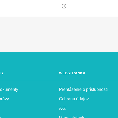
TY
WEBSTRÁNKA
 dokumenty
Prehlásenie o prístupnosti
právy
Ochrana údajov
A-Z
ky
Mapa stránok