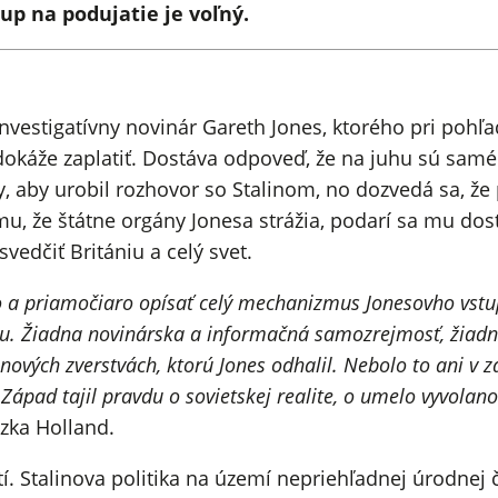
up na podujatie je voľný.
investigatívny novinár Gareth Jones, ktorého pri pohľa
okáže zaplatiť. Dostáva odpoveď, že na juhu sú samé o
 aby urobil rozhovor so Stalinom, no dozvedá sa, že
u, že štátne orgány Jonesa strážia, podarí sa mu dos
vedčiť Britániu a celý svet.
o a priamočiaro opísať celý mechanizmus Jonesovho vstu
u. Žiadna novinárska a informačná samozrejmosť, žiadne
ových zverstvách, ktorú Jones odhalil. Nebolo to ani v z
ápad tajil pravdu o sovietskej realite, o umelo vyvolano
szka Holland.
í. Stalinova politika na území nepriehľadnej úrodnej