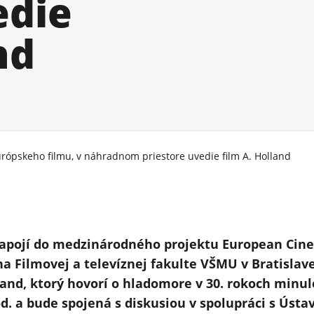
edie
nd
urópskeho filmu, v náhradnom priestore uvedie film A. Holland
zapojí do medzinárodného projektu European Cine
a Filmovej a televíznej fakulte VŠMU v Bratislav
nd, ktorý hovorí o hladomore v 30. rokoch minulé
od. a bude spojená s diskusiou v spolupráci s Úst