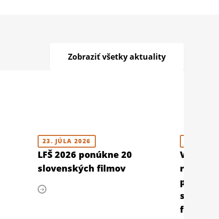
Zobraziť všetky aktuality
23. JÚLA 2026
10. JÚLA 
LFŠ 2026 ponúkne 20
V Berlín
slovenských filmov
retrospe
prehliad
slovens
filmu