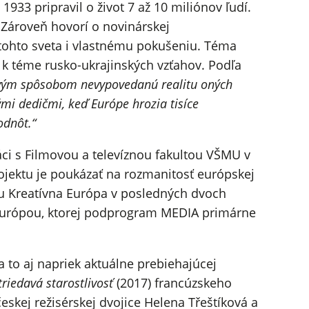
33 pripravil o život 7 až 10 miliónov ľudí.
Zároveň hovorí o novinárskej
tohto sveta i vlastnému pokušeniu. Téma
k téme rusko-ukrajinských vzťahov. Podľa
livým spôsobom nevypovedanú realitu oných
mi dedičmi, keď Európe hrozia tisíce
odnôt.“
ci s Filmovou a televíznou fakultou VŠMU v
ojektu je poukázať na rozmanitosť európskej
mu Kreatívna Európa v posledných dvoch
Európou, ktorej podprogram MEDIA primárne
a to aj napriek aktuálne prebiehajúcej
triedavá starostlivosť
(2017) francúzskeho
eskej režisérskej dvojice Helena Třeštíková a