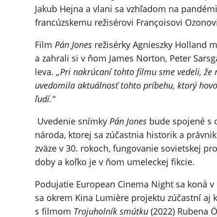
Jakub Hejna a vlani sa vzhľadom na pandémi
francúzskemu režisérovi Françoisovi Ozonov
Film
Pán Jones
režisérky Agnieszky Holland m
a zahrali si v ňom James Norton, Peter Sarsg
leva.
„Pri nakrúcaní tohto filmu sme vedeli, že
uvedomila aktuálnosť tohto príbehu, ktorý hovor
ľudí.“
Uvedenie snímky
Pán Jones
bude spojené s 
národa, ktorej sa zúčastnia historik a právn
zväze v 30. rokoch, fungovanie sovietskej p
doby a koľko je v ňom umeleckej fikcie.
Podujatie European Cinema Night sa koná v 
sa okrem Kina Lumière projektu zúčastní aj
s filmom
Trojuholník smútku
(2022) Rubena Ö