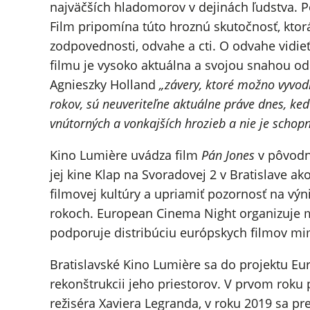
najväčších hladomorov v dejinách ľudstva. P
Film pripomína túto hroznú skutočnosť, kto
zodpovednosti, odvahe a cti. O odvahe vidi
filmu je vysoko aktuálna a svojou snahou o
Agnieszky Holland
„závery, ktoré možno vyvod
rokov, sú neuveriteľne aktuálne práve dnes, ke
vnútorných a vonkajších hrozieb a nie je schopn
Kino Lumière uvádza film
Pán Jones
v pôvodno
jej kine Klap na Svoradovej 2 v Bratislave 
filmovej kultúry a upriamiť pozornosť na vý
rokoch. European Cinema Night organizuje 
podporuje distribúciu európskych filmov mim
Bratislavské Kino Lumière sa do projektu Eur
rekonštrukcii jeho priestorov. V prvom roku
režiséra Xaviera Legranda, v roku 2019 sa p