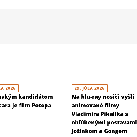
LA 2026
29. JÚLA 2026
nským kandidátom
Na blu-ray nosiči vyšli
ara je film Potopa
animované filmy
Vladimíra Pikalíka s
obľúbenými postavami
Jožinkom a Gongom