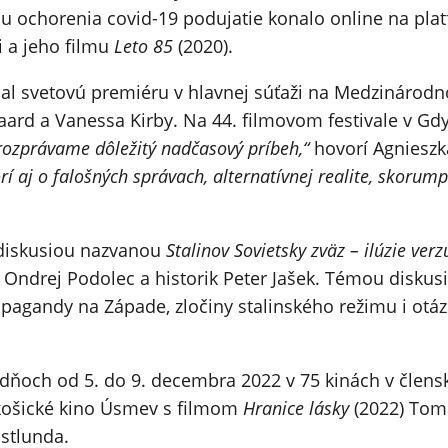
u ochorenia covid-19 podujatie konalo online na pla
i a jeho filmu
Leto 85
(2020).
al svetovú premiéru v hlavnej súťaži na Medzinárodn
aard a Vanessa Kirby. Na 44. filmovom festivale v Gdy
 rozprávame dôležitý nadčasový príbeh,“
hovorí Agnieszk
í aj o falošných správach, alternatívnej realite, skorump
diskusiou nazvanou
Stalinov Sovietsky zväz – ilúzie verz
ik Ondrej Podolec a historik Peter Jašek. Témou disku
ropagandy na Západe, zločiny stalinského režimu i otá
dňoch od 5. do 9. decembra 2022 v 75 kinách v člens
 košické kino Úsmev s filmom
Hranice lásky
(2022) Toma
stlunda.