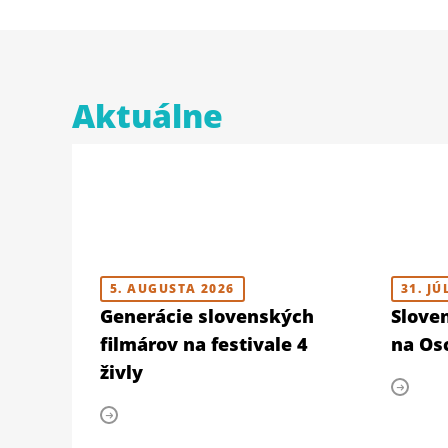
Aktuálne
5. AUGUSTA 2026
31. JÚ
Generácie slovenských
Slove
filmárov na festivale 4
na Osc
živly