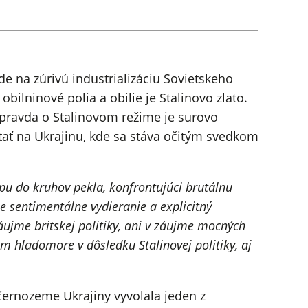
de na zúrivú industrializáciu Sovietskeho
bilninové polia a obilie je Stalinovo zlato.
 pravda o Stalinovom režime je surovo
tať na Ukrajinu, kde sa stáva očitým svedkom
pu do kruhov pekla, konfrontujúci brutálnu
 sentimentálne vydieranie a explicitný
áujme britskej politiky, ani v záujme mocných
m hladomore v dôsledku Stalinovej politiky, aj
 černozeme Ukrajiny vyvolala jeden z