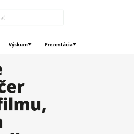
Výskum
Prezentácia
e
čer
ilmu,
m