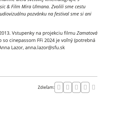
ic & Film Mira Ulmana. Zvolili sme cestu
 audiovizuálnu pozvánku na festival sme si ani
2013. Vstupenky na projekciu filmu
Zamatová
p so cinepassom FFi 2024 je voľný (potrebná
 Anna Lazor, anna.lazor@sfu.sk
Zdieľam: