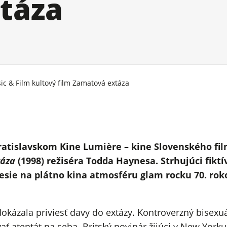
táza
ic & Film kultový film Zamatová extáza
bratislavskom Kine Lumière – kine Slovenského fi
táza
(1998) režiséra Todda Haynesa. Strhujúci fikt
esie na plátno kina atmosféru glam rocku 70. rok
 dokázala priviesť davy do extázy. Kontroverzný bisex
ať atentát na seba. Britský novinár žijúci v New Yorku