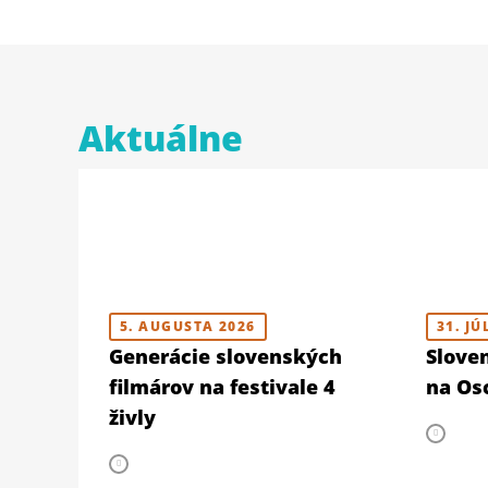
Aktuálne
5. AUGUSTA 2026
31. JÚ
Generácie slovenských
Slove
filmárov na festivale 4
na Osc
živly