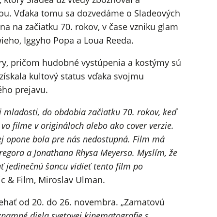
tavou. Vďaka tomu sa dozvedáme o Sladeových
a na začiatku 70. rokov, v čase vzniku glam
wieho, Iggyho Popa a Loua Reeda.
ry, pričom hudobné vystúpenia a kostýmy sú
ískala kultový status vďaka svojmu
ého prejavu.
 mladosti, do obdobia začiatku 70. rokov, keď
vo filme v origináloch alebo ako cover verzie.
ej opone bola pre nás nedostupná. Film má
regora a Jonathana Rhysa Meyersa. Myslím, že
jedinečnú šancu vidieť tento film po
c & Film, Miroslav Ulman.
ebiehať od 20. do 26. novembra. „Zamatovú
ýznamné diela svetovej kinematografie s