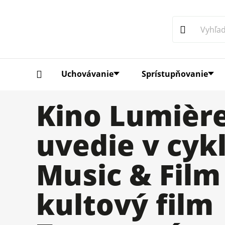
Uchovávanie
Sprístupňovanie
Kino Lumièr
uvedie v cyk
Music & Film
kultový film