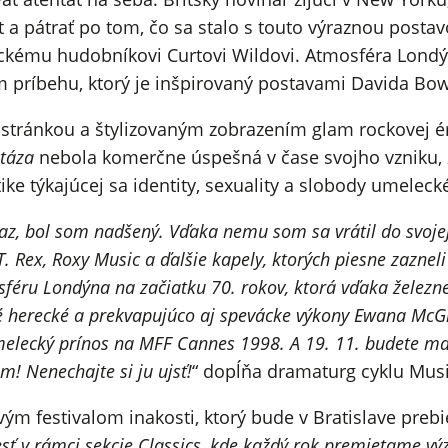
ot a pátrať po tom, čo sa stalo s touto výraznou pos
ckému hudobníkovi Curtovi Wildovi. Atmosféra Londýn
om príbehu, ktorý je inšpirovaný postavami Davida Bo
stránkou a štylizovaným zobrazením glam rockovej é
táza
nebola komerčne úspešná v čase svojho vzniku, z
ke týkajúcej sa identity, sexuality a slobody umeleck
az, bol som nadšený. Vďaka nemu som sa vrátil do svojej
 Rex, Roxy Music a ďalšie kapely, ktorých piesne zazneli 
féru Londýna na začiatku 70. rokov, ktorá vďaka železn
né herecké a prekvapujúco aj spevácke výkony Ewana McG
elecký prínos na MFF Cannes 1998. A 19. 11. budete mať 
! Nenechajte si ju ujsť!
“ dopĺňa dramaturg cyklu Musi
ovým festivalom inakosti, ktorý bude v Bratislave pr
esť v rámci sekcie Classics, kde každý rok premietame v