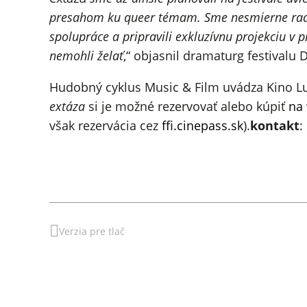
presahom ku queer témam. Sme nesmierne radi,
spolupráce a pripravili exkluzívnu projekciu v p
nemohli želať
,“ objasnil dramaturg festivalu
Hudobný cyklus Music & Film uvádza Kino Lu
extáza
si je možné rezervovať alebo kúpiť
na
však rezervácia cez
ffi.cinepass.sk
).
kontakt
:
Verzia pre tlač