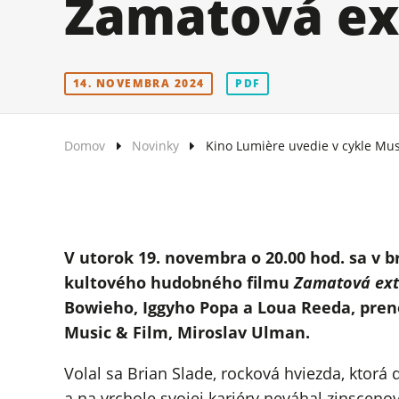
Zamatová ex
14. NOVEMBRA 2024
PDF
Domov
Novinky
Kino Lumière uvedie v cykle Mus
V utorok 19. novembra o 20.00 hod. sa v 
kultového hudobného filmu
Zamatová ex
Bowieho, Iggyho Popa a Loua Reeda, pren
Music & Film, Miroslav Ulman.
Volal sa Brian Slade, rocková hviezda, ktorá
a na vrchole svojej kariéry neváhal zinscenov