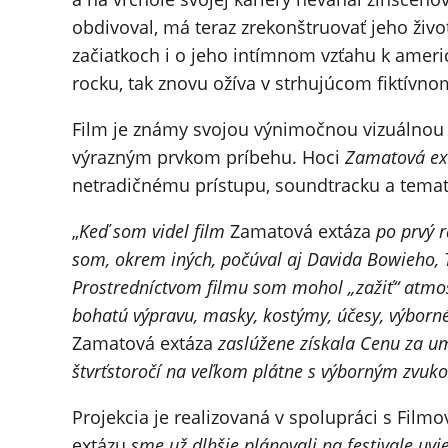
obdivoval, má teraz zrekonštruovať jeho živ
začiatkoch i o jeho intímnom vzťahu k ameri
rocku, tak znovu ožíva v strhujúcom fiktívn
Film je známy svojou výnimočnou vizuálnou 
výrazným prvkom príbehu. Hoci
Zamatová ex
netradičnému prístupu, soundtracku a temati
„
Keď som videl film
Zamatová extáza
po prvý r
som, okrem iných, počúval aj Davida Bowieho, T.
Prostredníctvom filmu som mohol „zažiť“ atmos
bohatú výpravu, masky, kostýmy, účesy, výbor
Zamatová extáza
zaslúžene získala Cenu za um
štvrťstoročí na veľkom plátne s výborným zvukom
Projekcia je realizovaná v spolupráci s Film
extázu
sme už dlhšie plánovali na festivale uvi