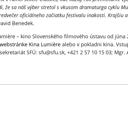
 že sa náš výber stretol s vkusom dramaturga cyklu Mus
redvečer oficiálneho začiatku festivalu inakosti. Krajšiu
 David Benedek.
mière – kino Slovenského filmového ústavu od júna 
 webstránke Kina Lumière
alebo v pokladni kina. Vstu
 sekretariát SFÚ: sfu@sfu.sk, +421 2 57 10 15 03; Mgr.