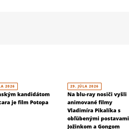
LA 2026
29. JÚLA 2026
nským kandidátom
Na blu-ray nosiči vyšli
ara je film Potopa
animované filmy
Vladimíra Pikalíka s
obľúbenými postavami
Jožinkom a Gongom