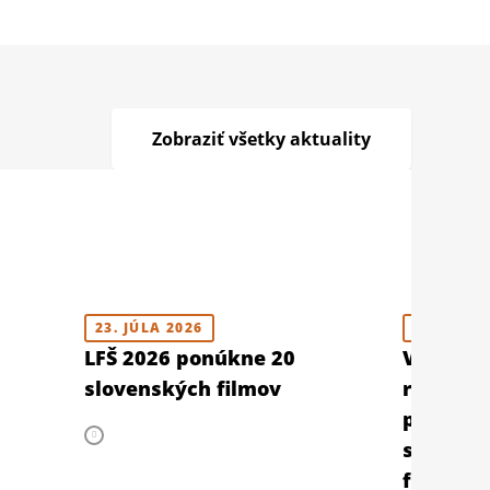
Zobraziť všetky aktuality
23. JÚLA 2026
10. JÚLA 
LFŠ 2026 ponúkne 20
V Berlín
slovenských filmov
retrospe
prehliad
slovens
filmu