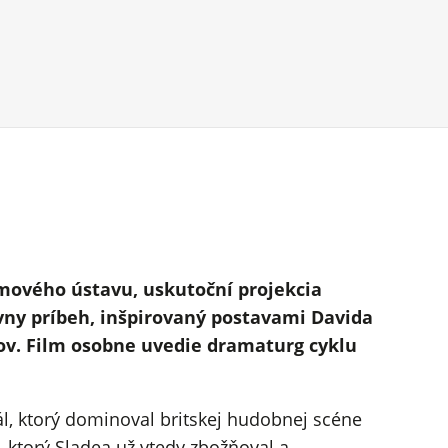
lmového ústavu, uskutoční projekcia
ívny príbeh, inšpirovaný postavami Davida
ov. Film osobne uvedie dramaturg cyklu
uál, ktorý dominoval britskej hudobnej scéne
, ktorý Sladea už vtedy zbožňoval a