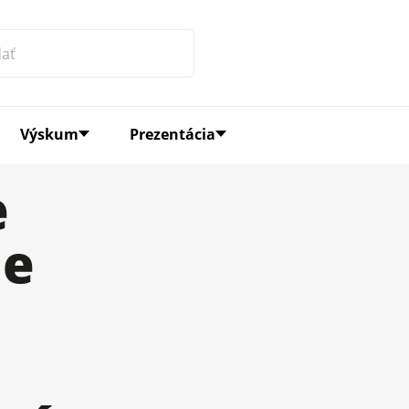
Výskum
Prezentácia
e
le