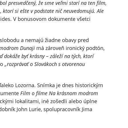
l presvedčený, že sme veľmi starí na ten film,
, ktorí si ešte v podstate nič neuvedomujú. Ale
nides. V bonusovom dokumente všetci
u slobodu a nemajú žiadne obavy pred
 modrom Dunaji
má zároveň ironický podtón,
ď dokáže byť krásny – záleží na tých, ktorí
lo
„rozprávať o Slovákoch s otvorenou
ďaleko Lozorna. Snímka je dnes historickým
okumente
Film o filme Na krásnom modrom
ckými lokalitami, iné zošedli alebo úplne
dobník John Lurie, spolupracovník Jima