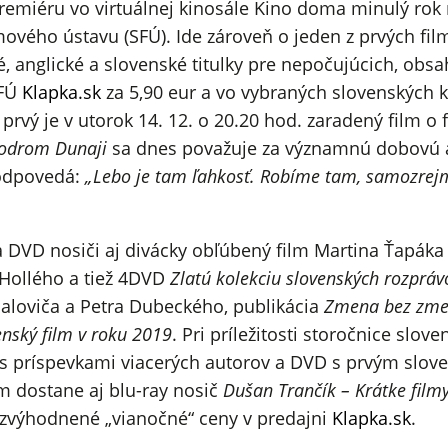
premiéru vo virtuálnej kinosále Kino doma minulý rok n
ového ústavu (SFÚ). Ide zároveň o jeden z prvých fil
, anglické a slovenské titulky pre nepočujúcich, obs
SFÚ
Klapka.sk
za 5,90 eur a vo vybraných slovenských 
rvý je v utorok 14. 12. o 20.20 hod. zaradený film o f
odrom Dunaji
sa dnes považuje za významnú dobovú a
 odpovedá:
„Lebo je tam ľahkosť. Robíme tam, samozrejme,
a DVD nosiči aj divácky obľúbený film Martina Ťapák
 Hollého a tiež 4DVD
Zlatú kolekciu slovenských rozpráv
aloviča a Petra Dubeckého, publikácia
Zmena bez zmeny
enský film v roku 2019
. Pri príležitosti storočnice slo
s príspevkami viacerých autorov a DVD s prvým sl
m dostane aj blu-ray nosič
Dušan Trančík – Krátke film
 zvýhodnené „vianočné“ ceny v predajni
Klapka.sk
.