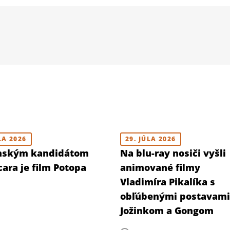
LA 2026
29. JÚLA 2026
nským kandidátom
Na blu-ray nosiči vyšli
ara je film Potopa
animované filmy
Vladimíra Pikalíka s
obľúbenými postavami
Jožinkom a Gongom