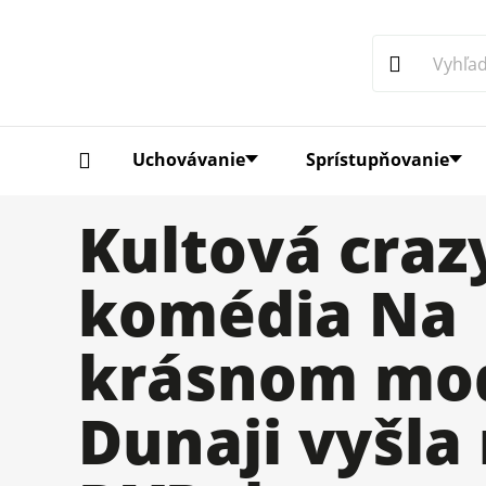
Uchovávanie
Sprístupňovanie
Kultová craz
komédia Na
krásnom mo
Dunaji vyšla