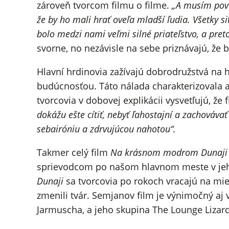
zároveň tvorcom filmu o filme.
„A musím poved
že by ho mali hrať oveľa mladší ľudia. Všetky s
bolo medzi nami veľmi silné priateľstvo, a pret
svorne, no nezávisle na sebe priznávajú, že 
Hlavní hrdinovia zažívajú dobrodružstvá na 
budúcnosťou. Táto nálada charakterizovala a
tvorcovia v dobovej explikácii vysvetľujú, že
dokážu ešte cítiť, nebyť ľahostajní a zachovávať
sebairóniu a zdrvujúcou nahotou“.
Takmer celý film
Na krásnom modrom Dunaji
sprievodcom po našom hlavnom meste v je
Dunaji
sa tvorcovia po rokoch vracajú na mies
zmenili tvár. Semjanov film je výnimočný aj
Jarmuscha, a jeho skupina The Lounge Lizard