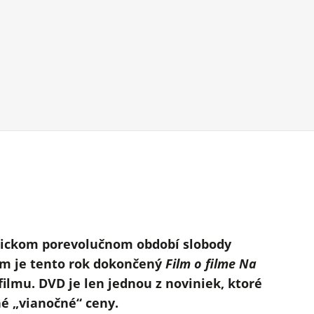
orickom porevolučnom období slobody
som je tento rok dokončený
Film o filme
Na
 filmu. DVD je len jednou z noviniek, ktoré
né „vianočné“ ceny.