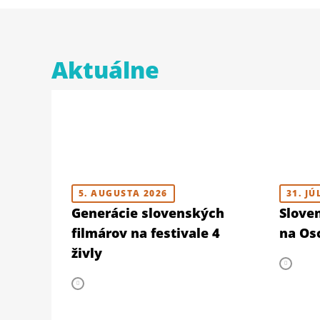
Aktuálne
5. AUGUSTA 2026
31. JÚ
Generácie slovenských
Slove
filmárov na festivale 4
na Osc
živly