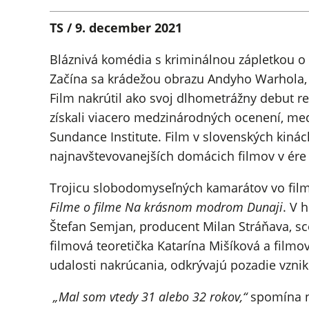
TS / 9. december 2021
Bláznivá komédia s kriminálnou zápletkou o
Začína sa krádežou obrazu Andyho Warhola, p
Film nakrútil ako svoj dlhometrážny debut r
získali viacero medzinárodných ocenení, medz
Sundance Institute. Film v slovenských kinác
najnavštevovanejších domácich filmov v ér
Trojicu slobodomyseľných kamarátov vo filme
Filme o filme Na krásnom modrom Dunaji
. V 
Štefan Semjan, producent Milan Stráňava, sc
filmová teoretička Katarína Mišíková a filmo
udalosti nakrúcania, odkrývajú pozadie vzni
„
Mal som vtedy 31 alebo 32 rokov,“
spomína na