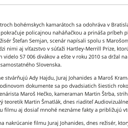
 troch bohémskych kamarátoch sa odohráva v Bratisla
okračuje policajnou naháňačkou a prináša príbeh pln
ežisér Štefan Semjan, scenár napísali spolu s Marošo
i nimi aj víťazstvo v súťaži Hartley-Merrill Prize, kt
h videlo 57 006 divákov a ešte v roku 2010 sa držal na
e samostatného Slovenska.
 stvárňujú Ady Hajdu, Juraj Johanides a Maroš Kramár.
hodinovom dokumente sa po dvadsiatich šiestich rokoc
enárista Maroš Hečko, kameraman Martin Štrba, striha
vý teoretik Martin Šmatlák, dnes riaditeľ Audiovizuáln
ku filmu aj dosiaľ mnohé neznáme fakty a približujú v
 nakrúcanie filmu Juraj Johanides, dnes režisér, ktor