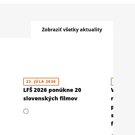
Zobraziť všetky aktuality
23. JÚLA 2026
10. JÚLA 
LFŠ 2026 ponúkne 20
V Berlín
slovenských filmov
retrospe
prehliad
slovens
filmu