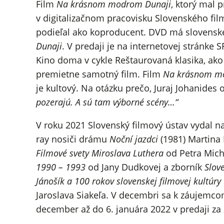
Film
Na krásnom modrom Dunaji
, ktorý mal 
v digitalizačnom pracovisku Slovenského film
podieľal ako koproducent. DVD má slovenské
Dunaji
. V predaji je na internetovej stránke 
Kino doma v cykle Reštaurovaná klasika, ako p
premietne samotný film. Film
Na krásnom m
je kultový. Na otázku prečo, Juraj Johanides
pozerajú. A sú tam výborné scény…“
V roku 2021 Slovenský filmový ústav vydal n
ray nosiči drámu
Noční jazdci
(1981) Martina
Filmové svety Miroslava Luthera
od Petra Mich
1990 – 1993
od Jany Dudkovej a zborník
Slov
Jánošík a 100 rokov slovenskej filmovej kultúry
Jaroslava Siakeľa. V decembri sa k záujemco
december až do 6. januára 2022 v predaji za