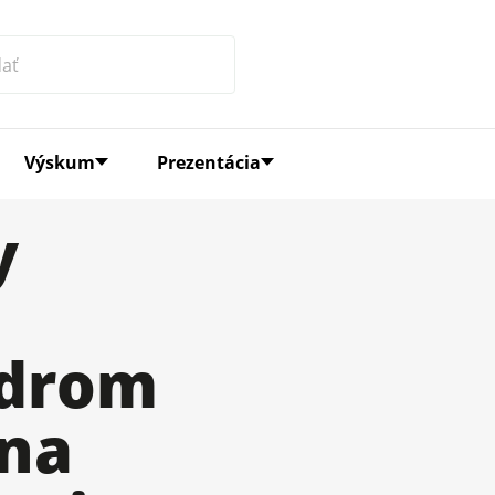
Výskum
Prezentácia
y
drom
 na