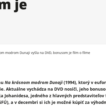
m je
om modrom Dunaji vyšla na DVD, bonusom je film o filme
lmu
Na krásnom modrom Dunaji
(1994), ktorý v euf
šie. Aktuálne vychádza na DVD nosiči, jeho bonu
raja Johanidesa, jedného z hlavných predstaviteľov
SFÚ), a v decembri si ich je možné kúpiť za výhod