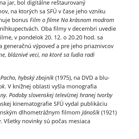
a jar, bol digitálne reštaurovaný
mov, na ktorých sa SFÚ v čase jeho vzniku
ahuje bonus
Film o filme
Na krásnom modrom
kníhkupectvách. Oba filmy v decembri uvedie
ilme, v pondelok 20. 12. o 20.20 hod. sa
 generačnú výpoveď a pre jeho priaznivcov
 bláznivé veci, na ktoré sa ľudia radi
a
Pacho, hybský zbojník
(1975), na DVD a blu-
ok
. V knižnej oblasti vyšla monografia
. Podoby slovenskej televíznej hranej tvorby
venskej kinematografie SFÚ vydal publikáciu
ovenským dlhometrážnym filmom
Jánošík
(1921)
y
. Všetky novinky sú počas mesiaca