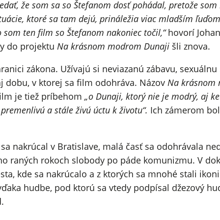
ať, že som sa so Štefanom dosť pohádal, pretože som bo
ituácie, ktoré sa tam dejú, prináležia viac mladším ľuďom
o som ten film so Štefanom nakoniec točil,“
hovorí Joha
by do projektu
Na krásnom modrom Dunaji
šli znova.
hranici zákona. Užívajú si neviazanú zábavu, sexuáln
j dobu, v ktorej sa film odohráva. Názov
Na krásnom
 film je tiež príbehom
„o Dunaji, ktorý nie je modrý, aj ke
 premenlivú a stále živú úctu k životu“.
Ich zámerom bo
sa nakrúcal v Bratislave, malá časť sa odohrávala ne
ho raných rokoch slobody po páde komunizmu. V d
ta, kde sa nakrúcalo a z ktorých sa mnohé stali ikoni
 vďaka hudbe, pod ktorú sa vtedy podpísal džezový hu
.