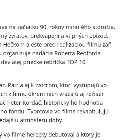
ve na začiatku 90. rokov minulého storočia.
ý zvratov, prekvapení a vtipných epizód.
m Hečkom a ešte pred realizáciou filmu zaň
orú organizuje nadácia Roberta Redforda
 deviatej priečke rebríčka TOP 10
 Patria aj k tvorcom, ktorí vystupujú vo
h k filmu okrem nich vracajú aj režisér
č Peter Kordač, historicky ho hodnotia
eho fondu. Tvorcovia vo filme rekapitulujú
tedajšiu atmosféru doby.
ý vo filme herecky debutoval a ktorý je