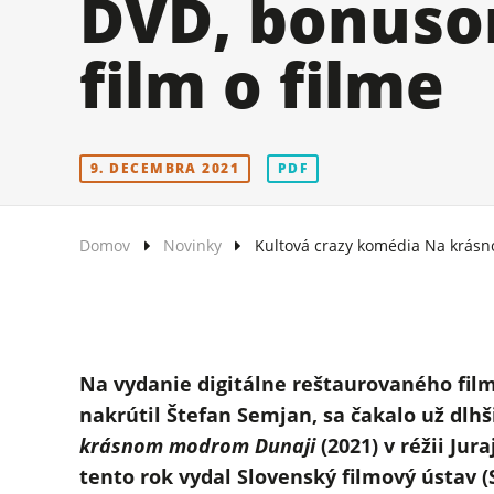
DVD, bonuso
film o filme
9. DECEMBRA 2021
PDF
Domov
Novinky
Kultová crazy komédia Na krásn
Na vydanie digitálne reštaurovaného fi
nakrútil Štefan Semjan, sa čakalo už dlh
krásnom modrom Dunaji
(2021) v réžii Ju
tento rok vydal Slovenský filmový ústav (