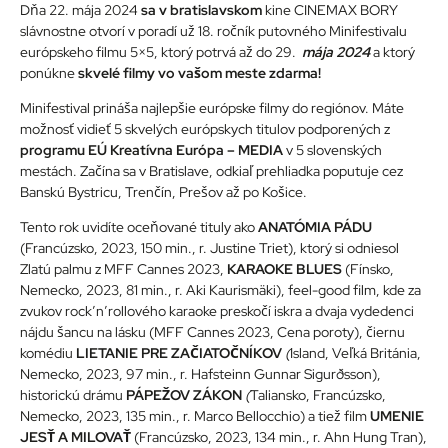
Dňa 22. mája 2024
sa v bratislavskom
kine CINEMAX BORY
slávnostne otvorí v poradí už 18. ročník putovného Minifestivalu
európskeho filmu 5×5, ktorý potrvá až do 29.
mája 2024
a ktorý
ponúkne
skvelé filmy vo vašom meste zdarma!
Minifestival prináša najlepšie európske filmy do regiónov. Máte
možnosť vidieť 5 skvelých európskych titulov podporených z
programu EÚ Kreatívna Európa – MEDIA
v 5 slovenských
mestách. Začína sa v Bratislave, odkiaľ prehliadka poputuje cez
Banskú Bystricu, Trenčín, Prešov až po Košice.
Tento rok uvidíte oceňované tituly ako
ANATÓMIA PÁDU
(Francúzsko, 2023, 150 min., r. Justine Triet), ktorý si odniesol
Zlatú palmu z MFF Cannes 2023,
KARAOKE BLUES
(Fínsko,
Nemecko, 2023, 81 min., r. Aki Kaurismäki), feel-good film, kde za
zvukov rock’n’rollového karaoke preskočí iskra a dvaja vydedenci
nájdu šancu na lásku (MFF Cannes 2023, Cena poroty), čiernu
komédiu
LIETANIE PRE ZAČIATOČNÍKOV
(
Island, Veľká Británia,
Nemecko, 2023, 97 min., r. Hafsteinn Gunnar Sigurðsson),
historickú drámu
PÁPEŽOV ZÁKON
(
Taliansko, Francúzsko,
Nemecko, 2023, 135 min., r. Marco Bellocchio) a tiež film
UMENIE
JESŤ A MILOVAŤ
(Francúzsko, 2023, 134 min., r. Ahn Hung Tran),