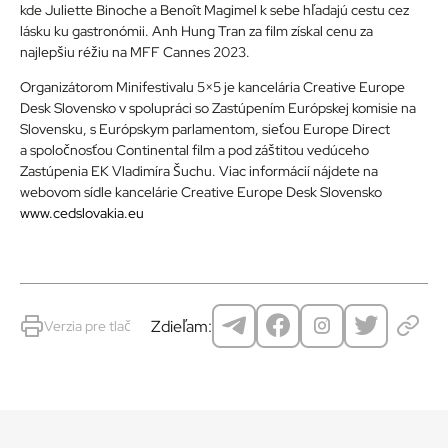
kde Juliette Binoche a Benoît Magimel k sebe hľadajú cestu cez
lásku ku gastronómii. Anh Hung Tran za film získal cenu za
najlepšiu réžiu na MFF Cannes 2023.
Organizátorom Minifestivalu 5×5 je kancelária Creative Europe
Desk Slovensko v spolupráci so Zastúpením Európskej komisie na
Slovensku, s Európskym parlamentom, sieťou Europe Direct
a spoločnosťou Continental film a pod záštitou vedúceho
Zastúpenia EK Vladimíra Šuchu. Viac informácií nájdete na
webovom sídle kancelárie Creative Europe Desk Slovensko
www.cedslovakia.eu
Zdieľam:
Verzia pre tlač