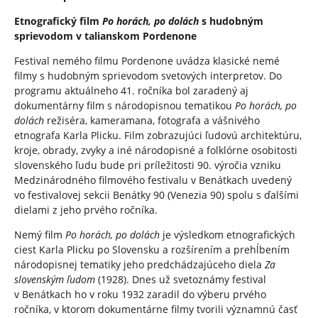
Etnografický film
Po horách, po dolách
s hudobným
sprievodom v talianskom Pordenone
Festival nemého filmu Pordenone uvádza klasické nemé
filmy s hudobným sprievodom svetových interpretov. Do
programu aktuálneho 41. ročníka bol zaradený aj
dokumentárny film s národopisnou tematikou
Po horách, po
dolách
režiséra, kameramana, fotografa a vášnivého
etnografa Karla Plicku. Film zobrazujúci ľudovú architektúru,
kroje, obrady, zvyky a iné národopisné a folklórne osobitosti
slovenského ľudu bude pri príležitosti 90. výročia vzniku
Medzinárodného filmového festivalu v Benátkach uvedený
vo festivalovej sekcii Benátky 90 (Venezia 90) spolu s ďalšími
dielami z jeho prvého ročníka.
Nemý film
Po horách, po dolách
je výsledkom etnografických
ciest Karla Plicku po Slovensku a rozšírením a prehĺbením
národopisnej tematiky jeho predchádzajúceho diela
Za
slovenským ľudom
(1928). Dnes už svetoznámy festival
v Benátkach ho v roku 1932 zaradil do výberu prvého
ročníka, v ktorom dokumentárne filmy tvorili významnú časť