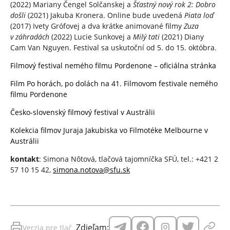
(2022) Mariany Čengel Solčanskej a
Šťastný nový rok 2: Dobro
došli
(2021) Jakuba Kronera. Online bude uvedená
Piata loď
(2017) Ivety Grófovej a dva krátke animované filmy
Zuza
v záhradách
(2022) Lucie Sunkovej a
Milý tati
(2021) Diany
Cam Van Nguyen. Festival sa uskutoční od 5. do 15. októbra.
Filmový festival nemého filmu Pordenone – oficiálna stránka
Film Po horách, po dolách na 41. Filmovom festivale nemého
filmu Pordenone
Česko-slovenský filmový festival v Austrálii
Kolekcia filmov Juraja Jakubiska vo Filmotéke Melbourne v
Austrálii
kontakt
: Simona Nôtová, tlačová tajomníčka SFÚ, tel.: +421 2
57 10 15 42,
simona.notova@sfu.sk
Zdieľam:
Verzia pre tlač