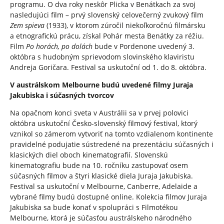
programu. O dva roky neskôr Plicka v Benátkach za svoj
nasledujúci film – prvý slovenský celovečerný zvukový film
Zem spieva
(1933), v ktorom zúročil niekoľkoročnú filmársku
a etnografickú prácu, získal Pohár mesta Benátky za réžiu.
Film
Po horách, po dolách
bude v Pordenone uvedený 3.
októbra s hudobným sprievodom slovinského klaviristu
Andreja Goričara. Festival sa uskutoční od 1. do 8. októbra.
V austrálskom Melbourne budú uvedené filmy Juraja
Jakubiska i súčasných tvorcov
Na opačnom konci sveta v Austrálii sa v prvej polovici
októbra uskutoční Česko-slovenský filmový festival, ktorý
vznikol so zámerom vytvoriť na tomto vzdialenom kontinente
pravidelné podujatie sústredené na prezentáciu súčasných i
klasických diel oboch kinematografií. Slovenskú
kinematografiu bude na 10. ročníku zastupovať osem
súčasných filmov a štyri klasické diela Juraja Jakubiska.
Festival sa uskutoční v Melbourne, Canberre, Adelaide a
vybrané filmy budú dostupné online. Kolekcia filmov Juraja
Jakubiska sa bude konať v spolupráci s Filmotékou
Melbourne, ktorá je súčasťou austrálskeho národného