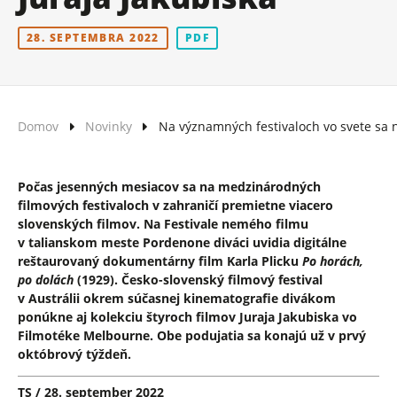
28. SEPTEMBRA 2022
PDF
Domov
Novinky
Na významných festivaloch vo svete sa na
Počas jesenných mesiacov sa na medzinárodných
filmových festivaloch v zahraničí premietne viacero
slovenských filmov. Na Festivale nemého filmu
v talianskom meste Pordenone diváci uvidia digitálne
reštaurovaný dokumentárny film Karla Plicku
Po horách,
po dolách
(1929). Česko-slovenský filmový festival
v Austrálii okrem súčasnej kinematografie divákom
ponúkne aj kolekciu štyroch filmov Juraja Jakubiska vo
Filmotéke Melbourne. Obe podujatia sa konajú už v prvý
októbrový týždeň.
TS / 28. september 2022