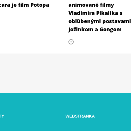
ara je film Potopa
animované filmy
Vladimíra Pikalíka s
obľúbenými postavami
Jožinkom a Gongom
TY
WEBSTRÁNKA