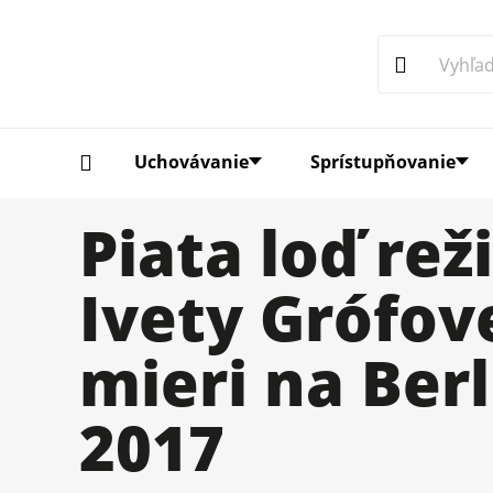
Uchovávanie
Sprístupňovanie
Piata loď rež
Ivety Grófov
mieri na Berl
2017