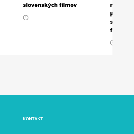
slovenských filmov
retrospe
prehliad
slovens
filmu
KONTAKT