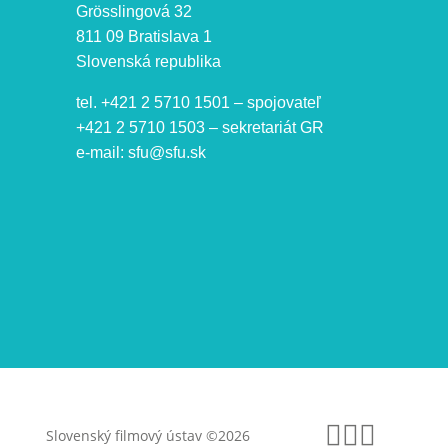
Grösslingová 32
811 09 Bratislava 1
Slovenská republika
tel. +421 2 5710 1501 – spojovateľ
+421 2 5710 1503 – sekretariát GR
e-mail:
sfu@sfu.sk
Facebo
Instag
Yout
Slovenský filmový ústav ©2026