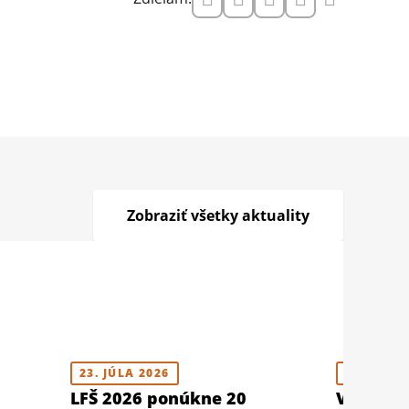
Zobraziť všetky aktuality
23. JÚLA 2026
10. JÚLA 
LFŠ 2026 ponúkne 20
V Berlín