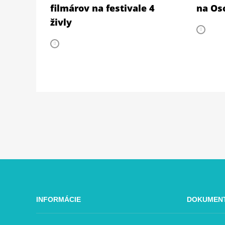
filmárov na festivale 4
na Osc
živly
INFORMÁCIE
DOKUMEN