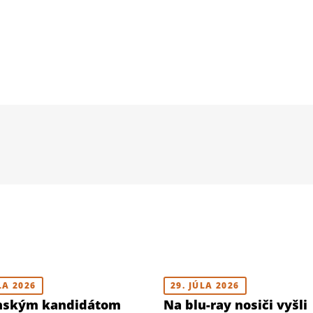
LA 2026
29. JÚLA 2026
nským kandidátom
Na blu-ray nosiči vyšli