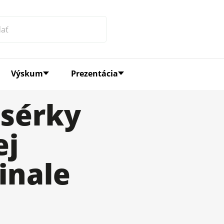
Výskum
Prezentácia
isérky
ej
inale