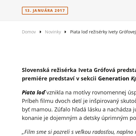
13. JANUÁRA 2017
Domov
Novinky
Piata loď režisérky Ivety Grófove
Slovenská režisérka Iveta Grófová predsta
premiére predstaví v sekcii
Generation
K
Piata loď
vznikla na motívy rovnomennej úsp
Príbeh filmu dvoch detí je inšpirovaný skut
byť mamou. Zúfalo hľadá lásku a nachádza ju
konanie je dojemným a detsky úprimným pok
„Film sme si pozreli s veľkou radosťou, napl