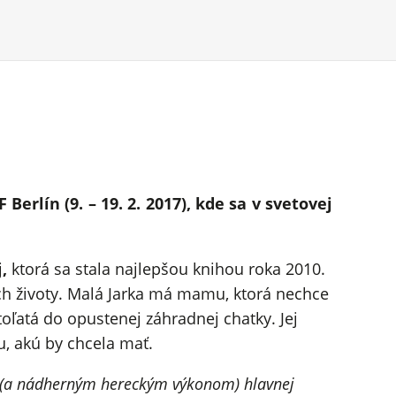
rlín (9. – 19. 2. 2017), kde sa v svetovej
j
,
ktorá sa stala najlepšou knihou roka 2010.
ch životy. Malá Jarka má mamu, ktorá nechce
ľatá do opustenej záhradnej chatky. Jej
, akú by chcela mať.
m (a nádherným hereckým výkonom) hlavnej