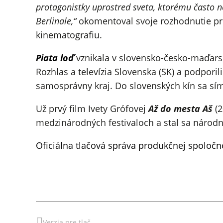
protagonistky uprostred sveta, ktorému často n
Berlinale,“
okomentoval svoje rozhodnutie prog
kinematografiu.
Piata loď
vznikala v slovensko-česko-maďarskej
Rozhlas a televízia Slovenska (SK) a podpori
samosprávny kraj. Do slovenských kín sa sím
Už prvý film Ivety Grófovej
Až do mesta Aš
(
medzinárodných festivaloch a stal sa národn
Oficiálna tlačová správa produkčnej spoločn
Verzia pre tlač