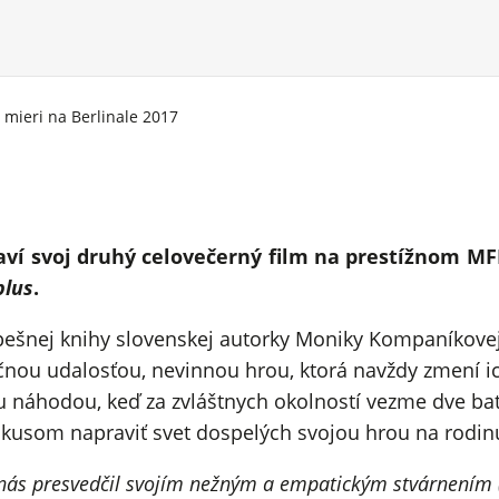
j mieri na Berlinale 2017
ví svoj druhý celovečerný film na prestížnom MFF Be
plus
.
ešnej knihy slovenskej autorky Moniky Kompaníkove
očnou udalosťou, nevinnou hrou, ktorá navždy zmení i
 náhodou, keď za zvláštnych okolností vezme dve bato
usom napraviť svet dospelých svojou hrou na rodinu
no nás presvedčil svojím nežným a empatickým stvárnení