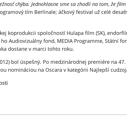
ežnosť chýba. Jednohlasne sme sa zhodli na tom, že film 
ramový tím Berlinale; áčkový festival už celé desať
 koprodukcii spoločností Hulapa film (SK), endorfilm (
li ho Audiovizuálny fond, MEDIA Programme, Státní fo
ka dostane v marci tohto roku.
2012) bol úspešný. Po medzinárodnej premiére na 47.
ou nomináciou na Oscara v kategórii Najlepší cudzoj
osti