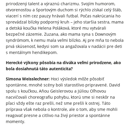
prirodzený talent a výraznú charizmu. Svojím humorom,
otvorenosťou a športovým duchom si rýchlo získal celý štáb,
viacerí s ním cez pauzy hrávali futbal. Počas nakrúcania ho
sprevádzal blízky podporný kruh – jeho staršia sestra, mama
a detská koučka Helena Poláková, ktoré mu vytvárali
bezpečné zázemie. Zuzana, ako mama syna s Downovým
syndrómom, k nemu mala veľmi blízko. Aj pre mňa to nebola
prvá skúsenosť, kedysi som sa angažovala v nadácii pre deti
s mentálnym hendikepom.
Herecké výkony pôsobia na diváka veľmi prirodzene, ako
bola dosiahnutá táto autenticita?
Simona Weisslechner:
Hoci výsledok môže pôsobiť
spontánne, mnohé scény boli starostlivo pripravené. David
spolu s koučkou, Aňou Geislerovou a Júliou Oľhovou
nacvičovali choreografiu pohybu, ktorú sme si neskôr na
pľaci vždy ešte raz prešli, než sme prešli k ostrej. Táto
príprava však nebola o kontrole, ale o tom, aby sme mohli
reagovať presne a citlivo na živý priestor a spontánne
momenty.