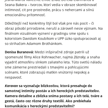
Seana Bakera – tvorcov, ktorí vedia v obraze skombinovať
intímnosť, cit pre prostredie, prácu s nehercami a silnú
emocionálnu prítomnosť.
Dôležitejší než konkrétny štýl bol však pre nás pocit – či
obraz pôsobí prirodzene, neruší a zároveň nesie význam. Na
finálnom vizuálnom vyznení v gradingu sme spolu s
koloristom Davidom Koubíkom v UPP úzko spolupracovali aj
so strihačom Adamom Brothánkom.
Denisa Buranová:
Medzi inšpiračné zdroje patrili už
spomenuté filmy Alice Rohrwacher, najmä
Zázraky
, a snaha
vyjadriť atmosféru slnkom zaliateho leta. Túto svetlú náladu
sme zámerne prestriedali s tmavými a pohlcujúcimi
scénami, ktoré zobrazujú matkin vnútorný nepokoj a
nespavosť.
Karavan
sa vyznačuje blízkosťou, ktorá presahuje do
samotnej intimity postáv a ich hereckých predstaviteľov.
Kamera detailne a zblízka sníma postavy a ich telá, tváre a
gestá, často cez rôzne druhy textílií. Ako prebiehala
komunikácia s hereckými predstaviteľmi?