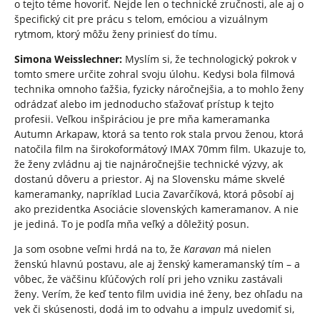
o tejto téme hovoriť. Nejde len o technické zručnosti, ale aj o
špecifický cit pre prácu s telom, emóciou a vizuálnym
rytmom, ktorý môžu ženy priniesť do tímu.
Simona Weisslechner:
Myslím si, že technologický pokrok v
tomto smere určite zohral svoju úlohu. Kedysi bola filmová
technika omnoho ťažšia, fyzicky náročnejšia, a to mohlo ženy
odrádzať alebo im jednoducho sťažovať prístup k tejto
profesii. Veľkou inšpiráciou je pre mňa kameramanka
Autumn Arkapaw, ktorá sa tento rok stala prvou ženou, ktorá
natočila film na širokoformátový IMAX 70mm film. Ukazuje to,
že ženy zvládnu aj tie najnáročnejšie technické výzvy, ak
dostanú dôveru a priestor. Aj na Slovensku máme skvelé
kameramanky, napríklad Lucia Zavarčíková, ktorá pôsobí aj
ako prezidentka Asociácie slovenských kameramanov. A nie
je jediná. To je podľa mňa veľký a dôležitý posun.
Ja som osobne veľmi hrdá na to, že
Karavan
má nielen
ženskú hlavnú postavu, ale aj ženský kameramanský tím – a
vôbec, že väčšinu kľúčových rolí pri jeho vzniku zastávali
ženy. Verím, že keď tento film uvidia iné ženy, bez ohľadu na
vek či skúsenosti, dodá im to odvahu a impulz uvedomiť si,