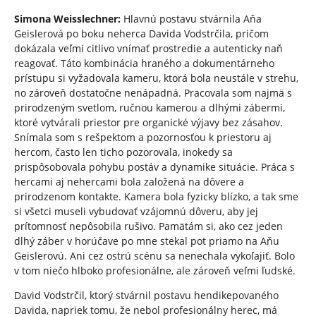
Simona Weisslechner:
Hlavnú postavu stvárnila Aňa
Geislerová po boku neherca Davida Vodstrčila, pričom
dokázala veľmi citlivo vnímať prostredie a autenticky naň
reagovať. Táto kombinácia hraného a dokumentárneho
prístupu si vyžadovala kameru, ktorá bola neustále v strehu,
no zároveň dostatočne nenápadná. Pracovala som najmä s
prirodzeným svetlom, ručnou kamerou a dlhými zábermi,
ktoré vytvárali priestor pre organické výjavy bez zásahov.
Snímala som s rešpektom a pozornosťou k priestoru aj
hercom, často len ticho pozorovala, inokedy sa
prispôsobovala pohybu postáv a dynamike situácie. Práca s
hercami aj nehercami bola založená na dôvere a
prirodzenom kontakte. Kamera bola fyzicky blízko, a tak sme
si všetci museli vybudovať vzájomnú dôveru, aby jej
prítomnosť nepôsobila rušivo. Pamätám si, ako cez jeden
dlhý záber v horúčave po mne stekal pot priamo na Aňu
Geislerovú. Ani cez ostrú scénu sa nenechala vykoľajiť. Bolo
v tom niečo hlboko profesionálne, ale zároveň veľmi ľudské.
David Vodstrčil, ktorý stvárnil postavu hendikepovaného
Davida, napriek tomu, že nebol profesionálny herec, má