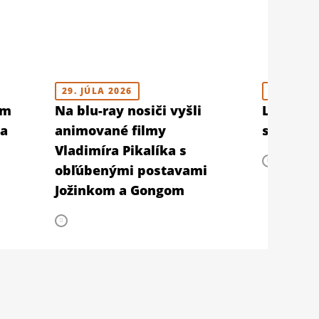
29. JÚLA 2026
23. JÚLA 
om
Na blu-ray nosiči vyšli
LFŠ 202
pa
animované filmy
slovensk
Vladimíra Pikalíka s
obľúbenými postavami
Jožinkom a Gongom