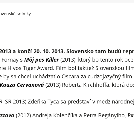
slovenské snímky
 2013 a končí 20. 10. 2013. Slovensko tam budú rep
 Fornay s
Môj pes Killer
(2013), ktorý bo tento rok o
ie Hivos Tiger Award. Film bol taktiež Slovenskou fi
 by sa chcel uchádzať o Oscara za cudzojazyčný film.
Kauza Cervanová
(2013) Roberta Kirchhoffa, ktorá d
R, SR 2013) Zdeňka Tyca sa predstaví v medzinárodnej 
stava
(2012) Andreja Kolenčíka a Petra Begányiho,
Pa