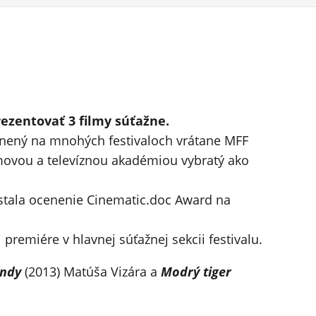
rezentovať 3 filmy súťažne.
cenený na mnohých festivaloch vrátane MFF
lmovou a televíznou akadémiou vybratý ako
ostala ocenenie Cinematic.doc Award na
premiére v hlavnej súťažnej sekcii festivalu.
ndy
(2013) Matúša Vizára a
Modrý tiger