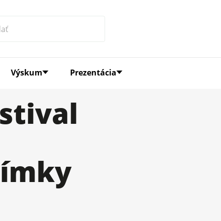
Výskum
Prezentácia
stival
nímky