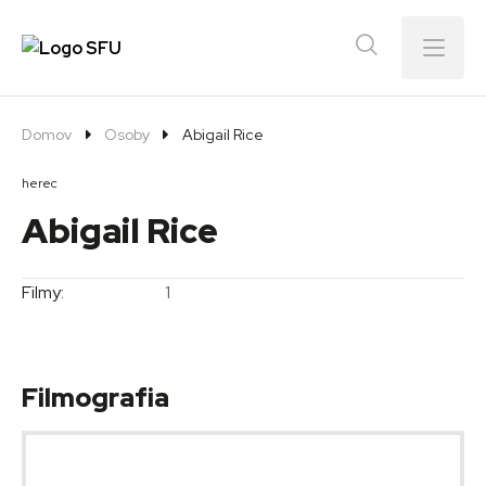
Menu
Domov
Osoby
Abigail Rice
herec
Abigail Rice
Filmy:
1
Filmografia