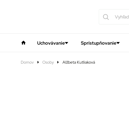
Uchovávanie
Sprístupňovanie
Domov
Osoby
Alžbeta Kutliaková