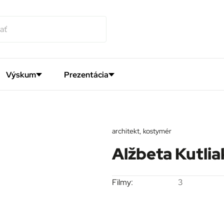
Výskum
Prezentácia
architekt, kostymér
Alžbeta Kutli
Filmy:
3