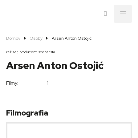
Menu
Domov
Osoby
Arsen Anton Ostojić
režisér, producent, scenárista
Arsen Anton Ostojić
Filmy:
1
Filmografia