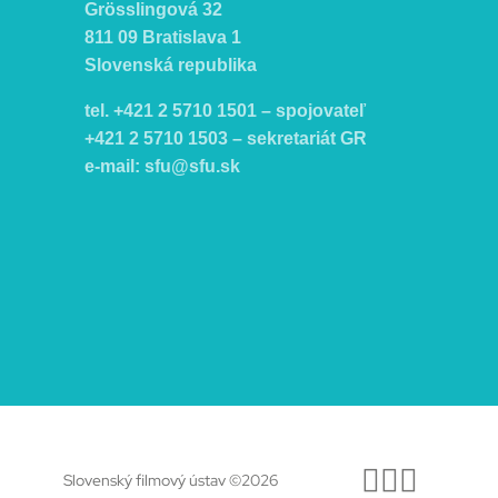
Grösslingová 32
811 09 Bratislava 1
Slovenská republika
tel. +421 2 5710 1501 – spojovateľ
+421 2 5710 1503 – sekretariát GR
e-mail:
sfu@sfu.sk
Facebo
Instag
Yout
Slovenský filmový ústav ©2026