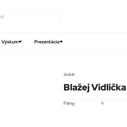
Výskum
Prezentácia
zvukár
Blažej Vidlička
Filmy:
4