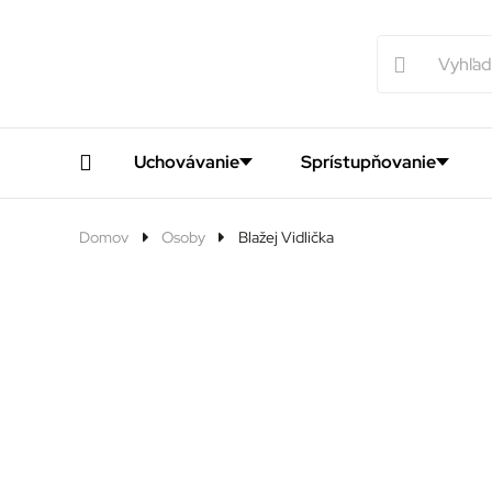
Uchovávanie
Sprístupňovanie
Domov
Osoby
Blažej Vidlička