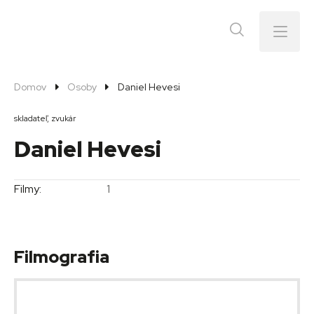
Menu
Domov
Osoby
Daniel Hevesi
skladateľ, zvukár
Daniel Hevesi
Filmy:
1
Filmografia