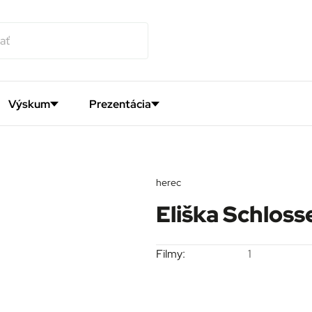
Výskum
Prezentácia
herec
Eliška Schloss
Filmy:
1