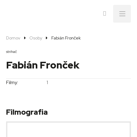
Menu
Domov
Osoby
Fabián Fronček
strihač
Fabián Fronček
Filmy:
1
Filmografia