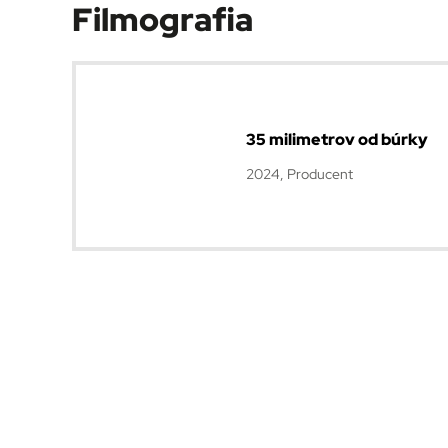
Filmografia
35 milimetrov od búrky
2024, Producent