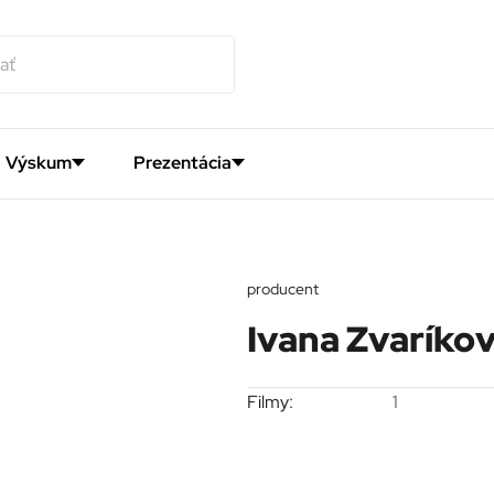
Výskum
Prezentácia
producent
Ivana Zvaríko
Filmy:
1