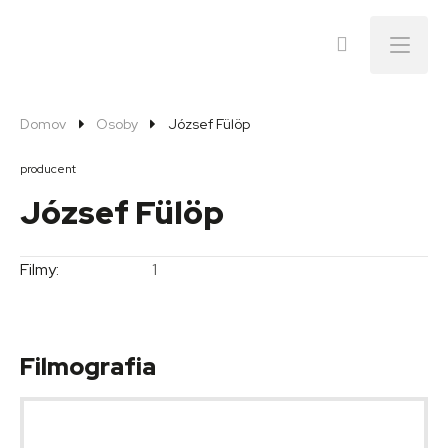
Menu
Domov
Osoby
József Fülöp
producent
József Fülöp
Filmy:
1
Filmografia