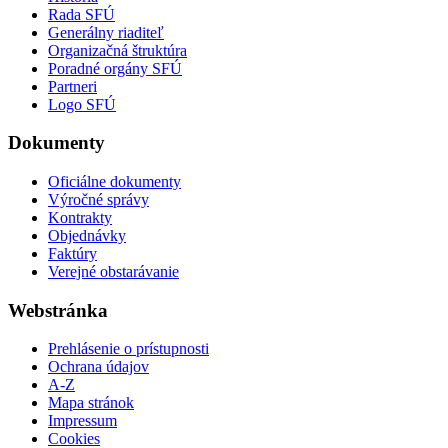
Rada SFÚ
Generálny riaditeľ
Organizačná štruktúra
Poradné orgány SFÚ
Partneri
Logo SFÚ
Dokumenty
Oficiálne dokumenty
Výročné správy
Kontrakty
Objednávky
Faktúry
Verejné obstarávanie
Webstránka
Prehlásenie o prístupnosti
Ochrana údajov
A-Z
Mapa stránok
Impressum
Cookies