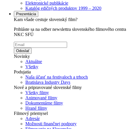
Elektronické publikácie
Katalóg edičných produktov 1999 – 2020
Prezentácia
Kam všade cestuje slovenský film?
Prihláste sa na odber newslettra slovenského filmového centra
NKC SFÚ
Odoslať
Novinky
Aktuálne
Všetky
Podujatia
Naša účasť na festivaloch a trhoch
Bratislava Industry Days
Nové a pripravované slovenské filmy
Všetky filmy
Animované filmy
Dokumentárne filmy
Hrané filmy
Filmový priemysel
Adresár
Možnosti finančnej podpory
Filmovanie na Slovensku