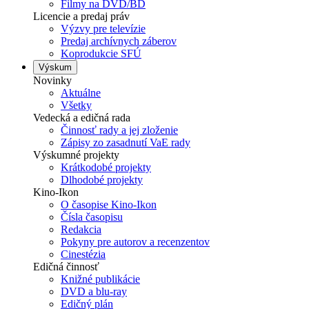
Filmy na DVD/BD
Licencie a predaj práv
Výzvy pre televízie
Predaj archívnych záberov
Koprodukcie SFÚ
Výskum
Novinky
Aktuálne
Všetky
Vedecká a edičná rada
Činnosť rady a jej zloženie
Zápisy zo zasadnutí VaE rady
Výskumné projekty
Krátkodobé projekty
Dlhodobé projekty
Kino-Ikon
O časopise Kino-Ikon
Čísla časopisu
Redakcia
Pokyny pre autorov a recenzentov
Cinestézia
Edičná činnosť
Knižné publikácie
DVD a blu-ray
Edičný plán