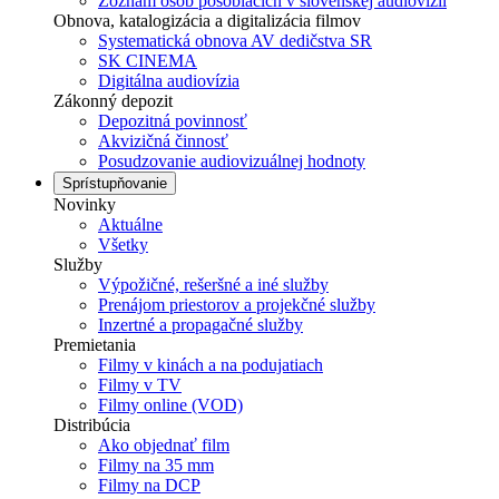
Zoznam osôb pôsobiacich v slovenskej audiovízii
Obnova, katalogizácia a digitalizácia filmov
Systematická obnova AV dedičstva SR
SK CINEMA
Digitálna audiovízia
Zákonný depozit
Depozitná povinnosť
Akvizičná činnosť
Posudzovanie audiovizuálnej hodnoty
Sprístupňovanie
Novinky
Aktuálne
Všetky
Služby
Výpožičné, rešeršné a iné služby
Prenájom priestorov a projekčné služby
Inzertné a propagačné služby
Premietania
Filmy v kinách a na podujatiach
Filmy v TV
Filmy online (VOD)
Distribúcia
Ako objednať film
Filmy na 35 mm
Filmy na DCP