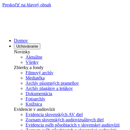
Preskočiť na hlavný obsah
Domov
Uchovávanie
Novinky
Aktuálne
Všetky
Zbierky a fondy
Filmový archív
Mediatéka
Archív písomných prameňov
Archív plagátov a letákov
Dokumentácia
Fotoarchív
Knižnica
Evidencie v audiovízii
Evidencia slovenských AV diel
Zoznam slovenských audiovizuálnych diel
Evidencia osôb pôsobiacich v slovenskej audiovízii