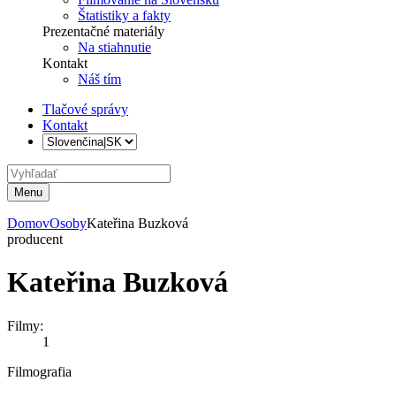
Štatistiky a fakty
Prezentačné materiály
Na stiahnutie
Kontakt
Náš tím
Tlačové správy
Kontakt
Menu
Domov
Osoby
Kateřina Buzková
producent
Kateřina Buzková
Filmy:
1
Filmografia