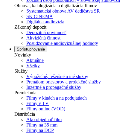
Zoznam osôb pôsobiacich v slovenskej audiovízii
Obnova, katalogizácia a digitalizácia filmov
Systematická obnova AV dedičstva SR
SK CINEMA
Digitálna audiovízia
Zákonný depozit
Depozitná povinnosť
Akvizičná činnosť
Posudzovanie audiovizuálnej hodnoty
Sprístupňovanie
Novinky
Aktuálne
Všetky
Služby
Výpožičné, rešeršné a iné služby
Prenájom priestorov a projekčné služby
Inzertné a propagačné služby
Premietania
Filmy v kinách a na podujatiach
Filmy v TV
Filmy online (VOD)
Distribúcia
Ako objednať film
Filmy na 35 mm
Filmy na DCP