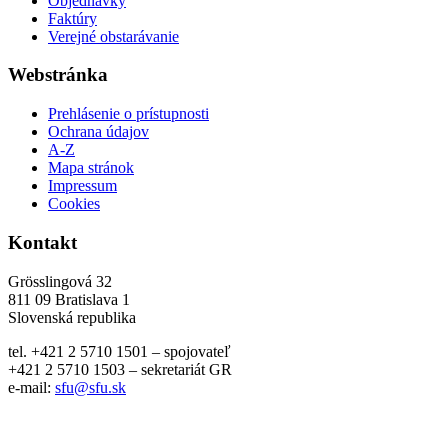
Objednávky
Faktúry
Verejné obstarávanie
Webstránka
Prehlásenie o prístupnosti
Ochrana údajov
A-Z
Mapa stránok
Impressum
Cookies
Kontakt
Grösslingová 32
811 09 Bratislava 1
Slovenská republika
tel. +421 2 5710 1501 – spojovateľ
+421 2 5710 1503 – sekretariát GR
e-mail:
sfu@sfu.sk