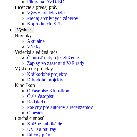
Filmy na DVD/BD
Licencie a predaj práv
Výzvy pre televízie
Predaj archívnych záberov
Koprodukcie SFÚ
Výskum
Novinky
Aktuálne
Všetky
Vedecká a edičná rada
Činnosť rady a jej zloženie
Zápisy zo zasadnutí VaE rady
Výskumné projekty
Krátkodobé projekty
Dlhodobé projekty
Kino-Ikon
O časopise Kino-Ikon
Čísla časopisu
Redakcia
Pokyny pre autorov a recenzentov
Cinestézia
Edičná činnosť
Knižné publikácie
DVD a blu-ray
Edičný plán