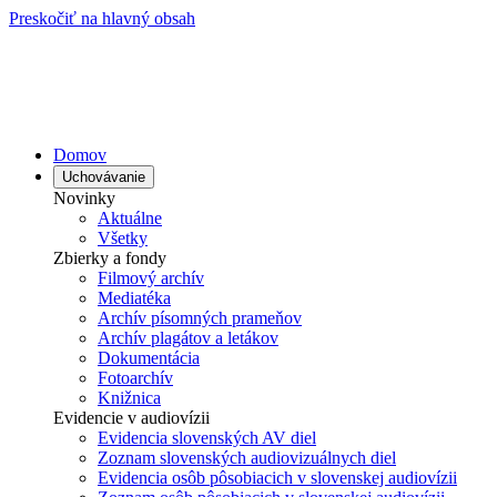
Preskočiť na hlavný obsah
Domov
Uchovávanie
Novinky
Aktuálne
Všetky
Zbierky a fondy
Filmový archív
Mediatéka
Archív písomných prameňov
Archív plagátov a letákov
Dokumentácia
Fotoarchív
Knižnica
Evidencie v audiovízii
Evidencia slovenských AV diel
Zoznam slovenských audiovizuálnych diel
Evidencia osôb pôsobiacich v slovenskej audiovízii