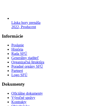
Láska hory prenáša
2022, Producent
Informácie
Poslanie
História
Rada SFÚ
Generálny riaditeľ
Organizačná štruktúra
Poradné orgány SFÚ
Partneri
Logo SFÚ
Dokumenty
Oficiálne dokumenty
Výročné správy
Kontrakty