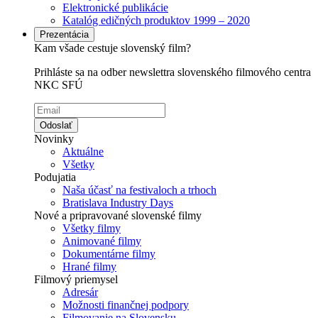
Elektronické publikácie
Katalóg edičných produktov 1999 – 2020
Prezentácia
Kam všade cestuje slovenský film?
Prihláste sa na odber newslettra slovenského filmového centra
NKC SFÚ
Odoslať
Novinky
Aktuálne
Všetky
Podujatia
Naša účasť na festivaloch a trhoch
Bratislava Industry Days
Nové a pripravované slovenské filmy
Všetky filmy
Animované filmy
Dokumentárne filmy
Hrané filmy
Filmový priemysel
Adresár
Možnosti finančnej podpory
Filmovanie na Slovensku