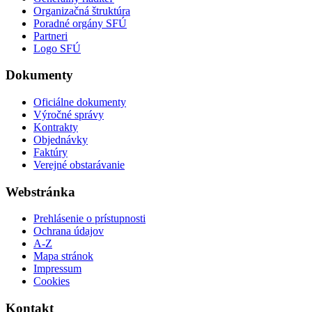
Organizačná štruktúra
Poradné orgány SFÚ
Partneri
Logo SFÚ
Dokumenty
Oficiálne dokumenty
Výročné správy
Kontrakty
Objednávky
Faktúry
Verejné obstarávanie
Webstránka
Prehlásenie o prístupnosti
Ochrana údajov
A-Z
Mapa stránok
Impressum
Cookies
Kontakt