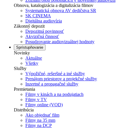
Zoznam osôb pôsobiacich v slovenskej audiovízii
Obnova, katalogizácia a digitalizácia filmov
Systematická obnova AV dedičstva SR
SK CINEMA
Digitálna audiovízia
Zákonný depozit
Depozitná povinnosť
Akvizičná činnosť
Posudzovanie audiovizuálnej hodnoty
Sprístupňovanie
Novinky
Aktuálne
Všetky
Služby
Výpožičné, rešeršné a iné služby
Prenájom priestorov a projekčné služby
Inzertné a propagačné služby
Premietania
Filmy v kinách a na podujatiach
Filmy v TV
Filmy online (VOD)
Distribúcia
Ako objednať film
Filmy na 35 mm
Filmy na DCP