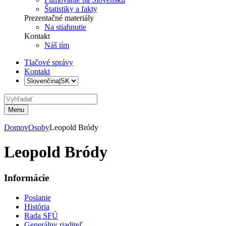
Štatistiky a fakty
Prezentačné materiály
Na stiahnutie
Kontakt
Náš tím
Tlačové správy
Kontakt
Menu
Domov
Osoby
Leopold Bródy
Leopold Bródy
Informácie
Poslanie
História
Rada SFÚ
Generálny riaditeľ