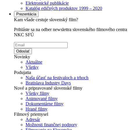
Elektronické publikácie
Katalóg edičných produktov 1999 – 2020
Prezentácia
Kam všade cestuje slovenský film?
Prihláste sa na odber newslettra slovenského filmového centra
NKC SFÚ
Odoslať
Novinky
Aktuálne
Všetky
Podujatia
Naša účasť na festivaloch a trhoch
Bratislava Industry Days
Nové a pripravované slovenské filmy
Všetky filmy
Animované filmy
Dokumentárne filmy
Hrané filmy
Filmový priemysel
Adresár
Možnosti finančnej podpory
Filmovanie na Slovensku