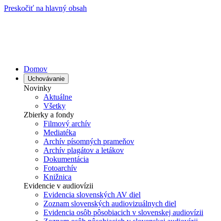
Preskočiť na hlavný obsah
Domov
Uchovávanie
Novinky
Aktuálne
Všetky
Zbierky a fondy
Filmový archív
Mediatéka
Archív písomných prameňov
Archív plagátov a letákov
Dokumentácia
Fotoarchív
Knižnica
Evidencie v audiovízii
Evidencia slovenských AV diel
Zoznam slovenských audiovizuálnych diel
Evidencia osôb pôsobiacich v slovenskej audiovízii