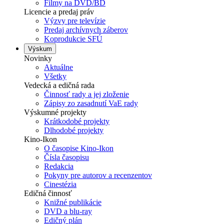
Filmy na DVD/BD
Licencie a predaj práv
Výzvy pre televízie
Predaj archívnych záberov
Koprodukcie SFÚ
Výskum
Novinky
Aktuálne
Všetky
Vedecká a edičná rada
Činnosť rady a jej zloženie
Zápisy zo zasadnutí VaE rady
Výskumné projekty
Krátkodobé projekty
Dlhodobé projekty
Kino-Ikon
O časopise Kino-Ikon
Čísla časopisu
Redakcia
Pokyny pre autorov a recenzentov
Cinestézia
Edičná činnosť
Knižné publikácie
DVD a blu-ray
Edičný plán