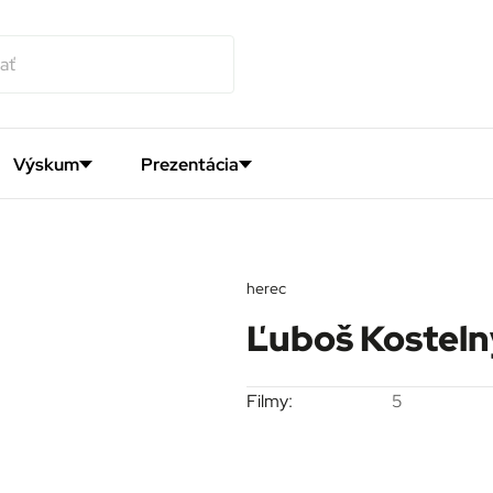
Výskum
Prezentácia
herec
Ľuboš Kosteln
Filmy:
5