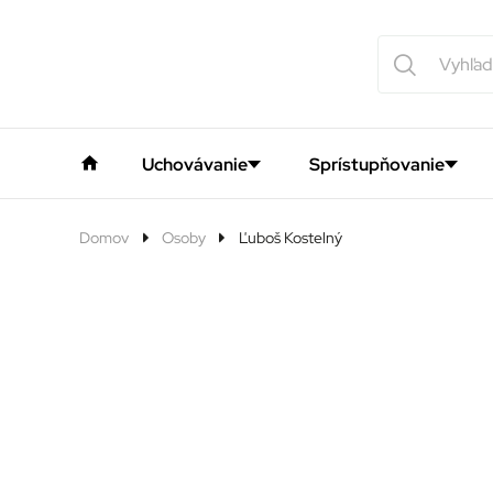
Uchovávanie
Sprístupňovanie
Domov
Osoby
Ľuboš Kostelný