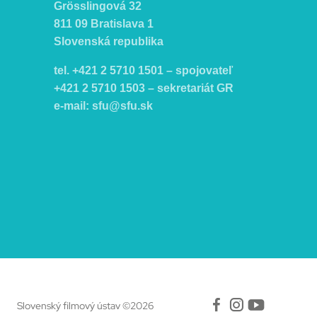
Grösslingová 32
811 09 Bratislava 1
Slovenská republika
tel. +421 2 5710 1501 – spojovateľ
+421 2 5710 1503 – sekretariát GR
e-mail:
sfu@sfu.sk
Facebook
Instagr
Yout
Slovenský filmový ústav ©2026