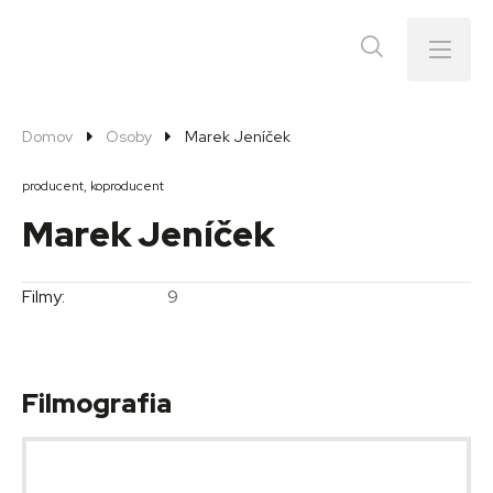
Menu
Domov
Osoby
Marek Jeníček
producent, koproducent
Marek Jeníček
Filmy:
9
Filmografia