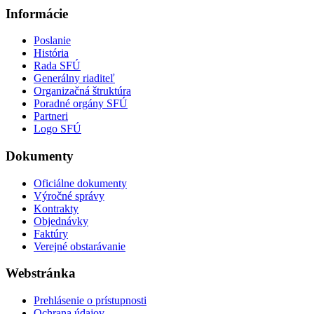
Informácie
Poslanie
História
Rada SFÚ
Generálny riaditeľ
Organizačná štruktúra
Poradné orgány SFÚ
Partneri
Logo SFÚ
Dokumenty
Oficiálne dokumenty
Výročné správy
Kontrakty
Objednávky
Faktúry
Verejné obstarávanie
Webstránka
Prehlásenie o prístupnosti
Ochrana údajov