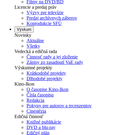
Filmy na DVD/BD
Licencie a predaj práv
Výzvy pre televízie
Predaj archívnych záberov
Koprodukcie SFÚ
Výskum
Novinky
Aktuálne
Všetky
Vedecká a edičná rada
Činnosť rady a jej zloženie
Zápisy zo zasadnutí VaE rady
Výskumné projekty
Krátkodobé projekty
Dlhodobé projekty
Kino-Ikon
O časopise Kino-Ikon
Čísla časopisu
Redakcia
Pokyny pre autorov a recenzentov
Cinestézia
Edičná činnosť
Knižné publikácie
DVD a blu-ray
Edičný plán