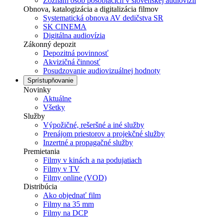
Zoznam osôb pôsobiacich v slovenskej audiovízii
Obnova, katalogizácia a digitalizácia filmov
Systematická obnova AV dedičstva SR
SK CINEMA
Digitálna audiovízia
Zákonný depozit
Depozitná povinnosť
Akvizičná činnosť
Posudzovanie audiovizuálnej hodnoty
Sprístupňovanie
Novinky
Aktuálne
Všetky
Služby
Výpožičné, rešeršné a iné služby
Prenájom priestorov a projekčné služby
Inzertné a propagačné služby
Premietania
Filmy v kinách a na podujatiach
Filmy v TV
Filmy online (VOD)
Distribúcia
Ako objednať film
Filmy na 35 mm
Filmy na DCP