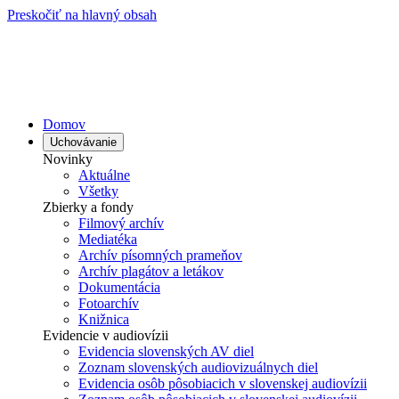
Preskočiť na hlavný obsah
Domov
Uchovávanie
Novinky
Aktuálne
Všetky
Zbierky a fondy
Filmový archív
Mediatéka
Archív písomných prameňov
Archív plagátov a letákov
Dokumentácia
Fotoarchív
Knižnica
Evidencie v audiovízii
Evidencia slovenských AV diel
Zoznam slovenských audiovizuálnych diel
Evidencia osôb pôsobiacich v slovenskej audiovízii