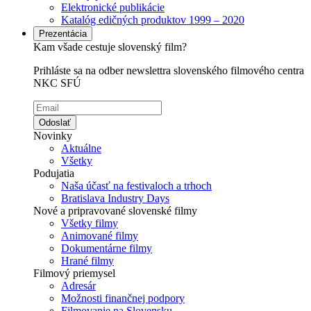
Elektronické publikácie
Katalóg edičných produktov 1999 – 2020
Prezentácia
Kam všade cestuje slovenský film?
Prihláste sa na odber newslettra slovenského filmového centra
NKC SFÚ
Odoslať
Novinky
Aktuálne
Všetky
Podujatia
Naša účasť na festivaloch a trhoch
Bratislava Industry Days
Nové a pripravované slovenské filmy
Všetky filmy
Animované filmy
Dokumentárne filmy
Hrané filmy
Filmový priemysel
Adresár
Možnosti finančnej podpory
Filmovanie na Slovensku