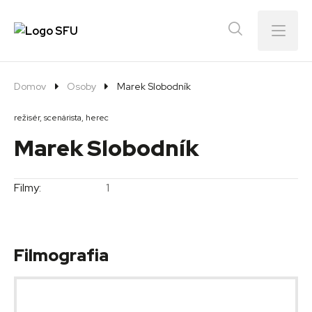
Menu
Domov
Osoby
Marek Slobodník
režisér, scenárista, herec
Marek Slobodník
Filmy:
1
Filmografia