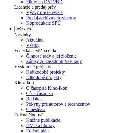
Filmy na DVD/BD
Licencie a predaj práv
Výzvy pre televízie
Predaj archívnych záberov
Koprodukcie SFÚ
Výskum
Novinky
Aktuálne
Všetky
Vedecká a edičná rada
Činnosť rady a jej zloženie
Zápisy zo zasadnutí VaE rady
Výskumné projekty
Krátkodobé projekty
Dlhodobé projekty
Kino-Ikon
O časopise Kino-Ikon
Čísla časopisu
Redakcia
Pokyny pre autorov a recenzentov
Cinestézia
Edičná činnosť
Knižné publikácie
DVD a blu-ray
Edičný plán