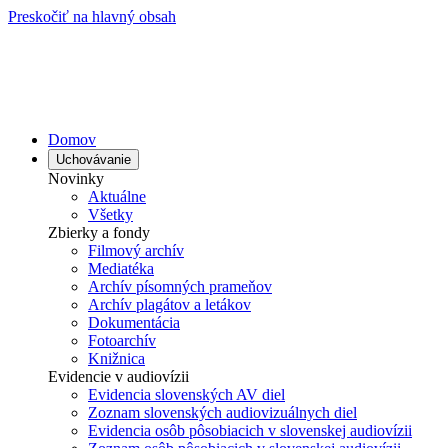
Preskočiť na hlavný obsah
Domov
Uchovávanie
Novinky
Aktuálne
Všetky
Zbierky a fondy
Filmový archív
Mediatéka
Archív písomných prameňov
Archív plagátov a letákov
Dokumentácia
Fotoarchív
Knižnica
Evidencie v audiovízii
Evidencia slovenských AV diel
Zoznam slovenských audiovizuálnych diel
Evidencia osôb pôsobiacich v slovenskej audiovízii