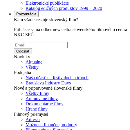
Elektronické publikácie
Katalóg edičných produktov 1999 – 2020
Prezentácia
Kam všade cestuje slovenský film?
Prihláste sa na odber newslettra slovenského filmového centra
NKC SFÚ
Odoslať
Novinky
Aktuálne
Všetky
Podujatia
Naša účasť na festivaloch a trhoch
Bratislava Industry Days
Nové a pripravované slovenské filmy
Všetky filmy
Animované filmy
Dokumentárne filmy
Hrané filmy
Filmový priemysel
Adresár
Možnosti finančnej podpory
Filmovanie na Slovensku