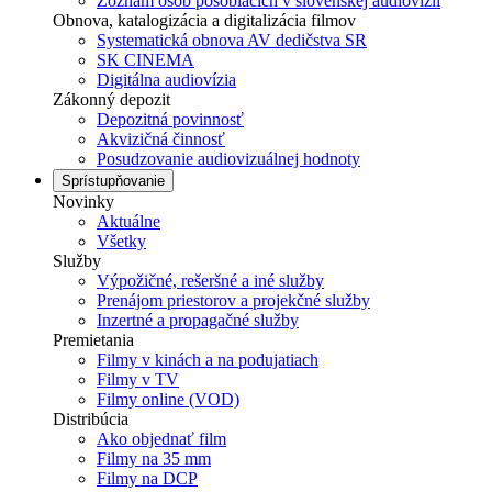
Zoznam osôb pôsobiacich v slovenskej audiovízii
Obnova, katalogizácia a digitalizácia filmov
Systematická obnova AV dedičstva SR
SK CINEMA
Digitálna audiovízia
Zákonný depozit
Depozitná povinnosť
Akvizičná činnosť
Posudzovanie audiovizuálnej hodnoty
Sprístupňovanie
Novinky
Aktuálne
Všetky
Služby
Výpožičné, rešeršné a iné služby
Prenájom priestorov a projekčné služby
Inzertné a propagačné služby
Premietania
Filmy v kinách a na podujatiach
Filmy v TV
Filmy online (VOD)
Distribúcia
Ako objednať film
Filmy na 35 mm
Filmy na DCP