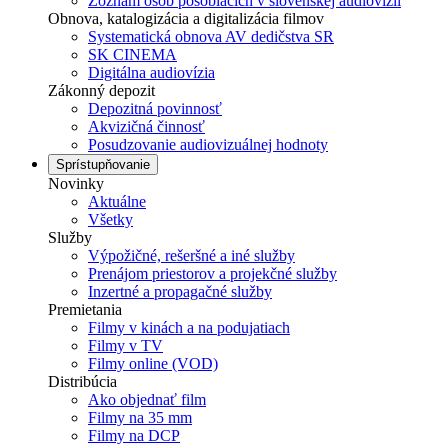
Zoznam osôb pôsobiacich v slovenskej audiovízii
Obnova, katalogizácia a digitalizácia filmov
Systematická obnova AV dedičstva SR
SK CINEMA
Digitálna audiovízia
Zákonný depozit
Depozitná povinnosť
Akvizičná činnosť
Posudzovanie audiovizuálnej hodnoty
Sprístupňovanie
Novinky
Aktuálne
Všetky
Služby
Výpožičné, rešeršné a iné služby
Prenájom priestorov a projekčné služby
Inzertné a propagačné služby
Premietania
Filmy v kinách a na podujatiach
Filmy v TV
Filmy online (VOD)
Distribúcia
Ako objednať film
Filmy na 35 mm
Filmy na DCP