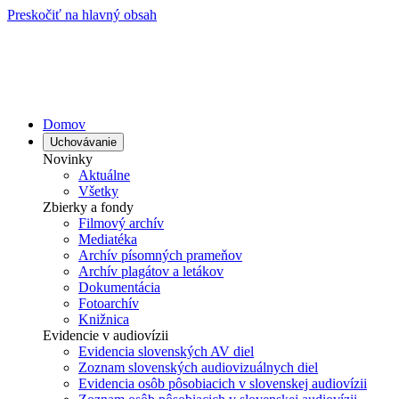
Preskočiť na hlavný obsah
Domov
Uchovávanie
Novinky
Aktuálne
Všetky
Zbierky a fondy
Filmový archív
Mediatéka
Archív písomných prameňov
Archív plagátov a letákov
Dokumentácia
Fotoarchív
Knižnica
Evidencie v audiovízii
Evidencia slovenských AV diel
Zoznam slovenských audiovizuálnych diel
Evidencia osôb pôsobiacich v slovenskej audiovízii