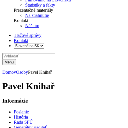
Štatistiky a fakty
Prezentačné materiály
Na stiahnutie
Kontakt
Náš tím
Tlačové správy
Kontakt
Menu
Domov
Osoby
Pavel Knihař
Pavel Knihař
Informácie
Poslanie
História
Rada SFÚ
Generálny riaditeľ