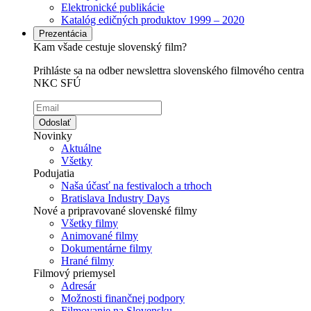
Elektronické publikácie
Katalóg edičných produktov 1999 – 2020
Prezentácia
Kam všade cestuje slovenský film?
Prihláste sa na odber newslettra slovenského filmového centra
NKC SFÚ
Odoslať
Novinky
Aktuálne
Všetky
Podujatia
Naša účasť na festivaloch a trhoch
Bratislava Industry Days
Nové a pripravované slovenské filmy
Všetky filmy
Animované filmy
Dokumentárne filmy
Hrané filmy
Filmový priemysel
Adresár
Možnosti finančnej podpory
Filmovanie na Slovensku