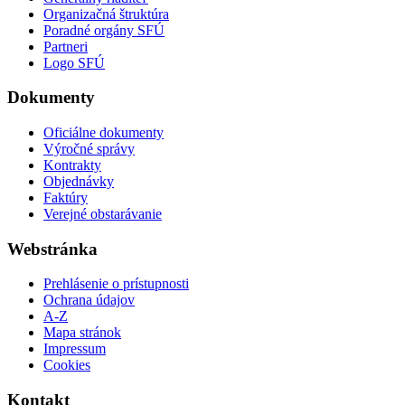
Organizačná štruktúra
Poradné orgány SFÚ
Partneri
Logo SFÚ
Dokumenty
Oficiálne dokumenty
Výročné správy
Kontrakty
Objednávky
Faktúry
Verejné obstarávanie
Webstránka
Prehlásenie o prístupnosti
Ochrana údajov
A-Z
Mapa stránok
Impressum
Cookies
Kontakt