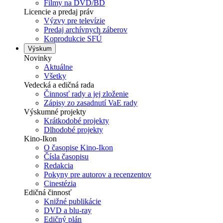
Filmy na DVD/BD
Licencie a predaj práv
Výzvy pre televízie
Predaj archívnych záberov
Koprodukcie SFÚ
Výskum
Novinky
Aktuálne
Všetky
Vedecká a edičná rada
Činnosť rady a jej zloženie
Zápisy zo zasadnutí VaE rady
Výskumné projekty
Krátkodobé projekty
Dlhodobé projekty
Kino-Ikon
O časopise Kino-Ikon
Čísla časopisu
Redakcia
Pokyny pre autorov a recenzentov
Cinestézia
Edičná činnosť
Knižné publikácie
DVD a blu-ray
Edičný plán