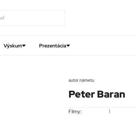
Výskum
Prezentácia
autor námetu
Peter Baran
Filmy:
1