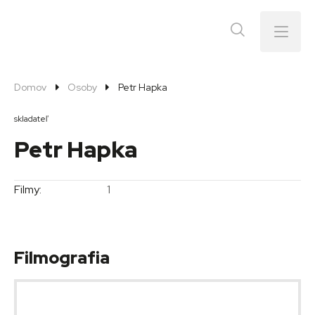
Menu
Domov
Osoby
Petr Hapka
skladateľ
Petr Hapka
Filmy:
1
Filmografia