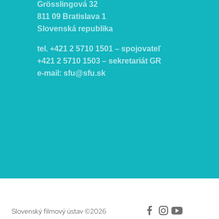
Grösslingová 32
811 09 Bratislava 1
Slovenská republika
tel. +421 2 5710 1501 – spojovateľ
+421 2 5710 1503 – sekretariát GR
e-mail:
sfu@sfu.sk
Facebook
Instagr
Yout
Slovenský filmový ústav ©2026