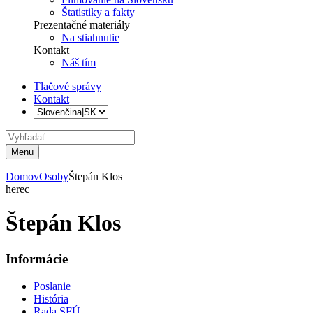
Štatistiky a fakty
Prezentačné materiály
Na stiahnutie
Kontakt
Náš tím
Tlačové správy
Kontakt
Menu
Domov
Osoby
Štepán Klos
herec
Štepán Klos
Informácie
Poslanie
História
Rada SFÚ