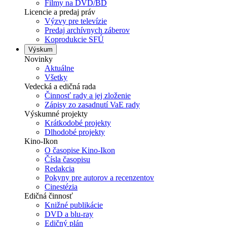
Filmy na DVD/BD
Licencie a predaj práv
Výzvy pre televízie
Predaj archívnych záberov
Koprodukcie SFÚ
Výskum
Novinky
Aktuálne
Všetky
Vedecká a edičná rada
Činnosť rady a jej zloženie
Zápisy zo zasadnutí VaE rady
Výskumné projekty
Krátkodobé projekty
Dlhodobé projekty
Kino-Ikon
O časopise Kino-Ikon
Čísla časopisu
Redakcia
Pokyny pre autorov a recenzentov
Cinestézia
Edičná činnosť
Knižné publikácie
DVD a blu-ray
Edičný plán