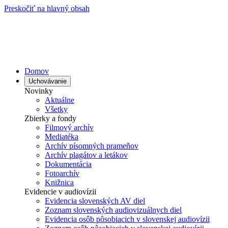
Preskočiť na hlavný obsah
Domov
Uchovávanie
Novinky
Aktuálne
Všetky
Zbierky a fondy
Filmový archív
Mediatéka
Archív písomných prameňov
Archív plagátov a letákov
Dokumentácia
Fotoarchív
Knižnica
Evidencie v audiovízii
Evidencia slovenských AV diel
Zoznam slovenských audiovizuálnych diel
Evidencia osôb pôsobiacich v slovenskej audiovízii