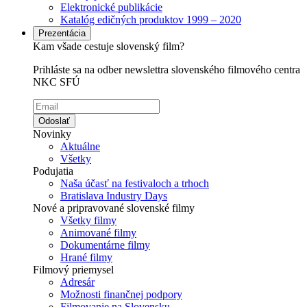
Elektronické publikácie
Katalóg edičných produktov 1999 – 2020
Prezentácia
Kam všade cestuje slovenský film?
Prihláste sa na odber newslettra slovenského filmového centra
NKC SFÚ
Odoslať
Novinky
Aktuálne
Všetky
Podujatia
Naša účasť na festivaloch a trhoch
Bratislava Industry Days
Nové a pripravované slovenské filmy
Všetky filmy
Animované filmy
Dokumentárne filmy
Hrané filmy
Filmový priemysel
Adresár
Možnosti finančnej podpory
Filmovanie na Slovensku