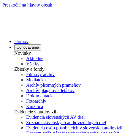
Preskočiť na hlavný obsah
Domov
Uchovávanie
Novinky
Aktuálne
Všetky
Zbierky a fondy
Filmový archív
Mediatéka
Archív písomných prameňov
Archív plagátov a letákov
Dokumentácia
Fotoarchív
Knižnica
Evidencie v audiovízii
Evidencia slovenských AV diel
Zoznam slovenských audiovizuálnych diel
Evidencia osôb pôsobiacich v slovenskej audiovízii