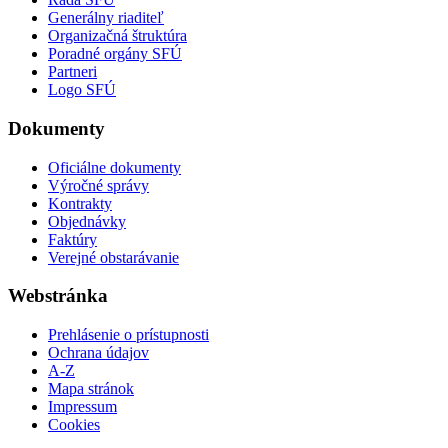
Generálny riaditeľ
Organizačná štruktúra
Poradné orgány SFÚ
Partneri
Logo SFÚ
Dokumenty
Oficiálne dokumenty
Výročné správy
Kontrakty
Objednávky
Faktúry
Verejné obstarávanie
Webstránka
Prehlásenie o prístupnosti
Ochrana údajov
A-Z
Mapa stránok
Impressum
Cookies