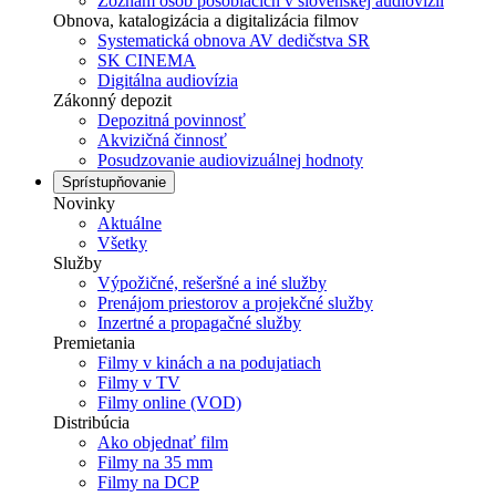
Zoznam osôb pôsobiacich v slovenskej audiovízii
Obnova, katalogizácia a digitalizácia filmov
Systematická obnova AV dedičstva SR
SK CINEMA
Digitálna audiovízia
Zákonný depozit
Depozitná povinnosť
Akvizičná činnosť
Posudzovanie audiovizuálnej hodnoty
Sprístupňovanie
Novinky
Aktuálne
Všetky
Služby
Výpožičné, rešeršné a iné služby
Prenájom priestorov a projekčné služby
Inzertné a propagačné služby
Premietania
Filmy v kinách a na podujatiach
Filmy v TV
Filmy online (VOD)
Distribúcia
Ako objednať film
Filmy na 35 mm
Filmy na DCP