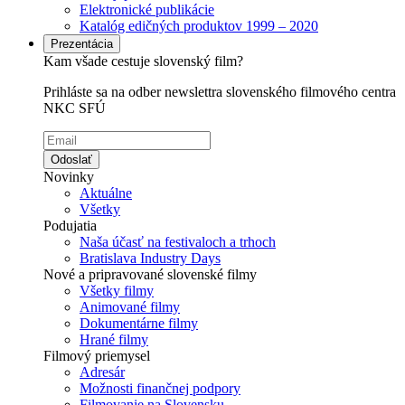
Elektronické publikácie
Katalóg edičných produktov 1999 – 2020
Prezentácia
Kam všade cestuje slovenský film?
Prihláste sa na odber newslettra slovenského filmového centra
NKC SFÚ
Odoslať
Novinky
Aktuálne
Všetky
Podujatia
Naša účasť na festivaloch a trhoch
Bratislava Industry Days
Nové a pripravované slovenské filmy
Všetky filmy
Animované filmy
Dokumentárne filmy
Hrané filmy
Filmový priemysel
Adresár
Možnosti finančnej podpory
Filmovanie na Slovensku