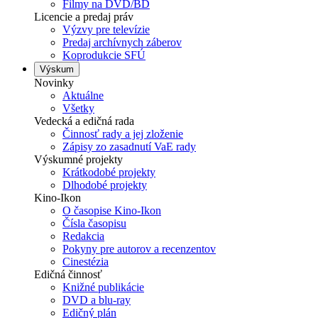
Filmy na DVD/BD
Licencie a predaj práv
Výzvy pre televízie
Predaj archívnych záberov
Koprodukcie SFÚ
Výskum
Novinky
Aktuálne
Všetky
Vedecká a edičná rada
Činnosť rady a jej zloženie
Zápisy zo zasadnutí VaE rady
Výskumné projekty
Krátkodobé projekty
Dlhodobé projekty
Kino-Ikon
O časopise Kino-Ikon
Čísla časopisu
Redakcia
Pokyny pre autorov a recenzentov
Cinestézia
Edičná činnosť
Knižné publikácie
DVD a blu-ray
Edičný plán