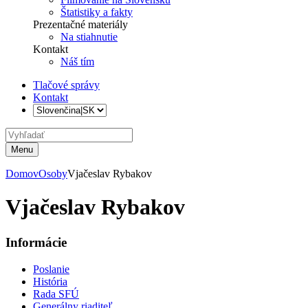
Štatistiky a fakty
Prezentačné materiály
Na stiahnutie
Kontakt
Náš tím
Tlačové správy
Kontakt
Menu
Domov
Osoby
Vjačeslav Rybakov
Vjačeslav Rybakov
Informácie
Poslanie
História
Rada SFÚ
Generálny riaditeľ