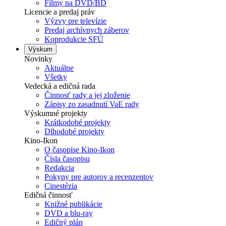
Filmy na DVD/BD
Licencie a predaj práv
Výzvy pre televízie
Predaj archívnych záberov
Koprodukcie SFÚ
Výskum
Novinky
Aktuálne
Všetky
Vedecká a edičná rada
Činnosť rady a jej zloženie
Zápisy zo zasadnutí VaE rady
Výskumné projekty
Krátkodobé projekty
Dlhodobé projekty
Kino-Ikon
O časopise Kino-Ikon
Čísla časopisu
Redakcia
Pokyny pre autorov a recenzentov
Cinestézia
Edičná činnosť
Knižné publikácie
DVD a blu-ray
Edičný plán