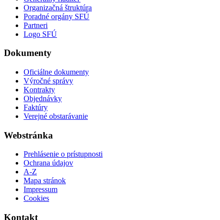
Organizačná štruktúra
Poradné orgány SFÚ
Partneri
Logo SFÚ
Dokumenty
Oficiálne dokumenty
Výročné správy
Kontrakty
Objednávky
Faktúry
Verejné obstarávanie
Webstránka
Prehlásenie o prístupnosti
Ochrana údajov
A-Z
Mapa stránok
Impressum
Cookies
Kontakt