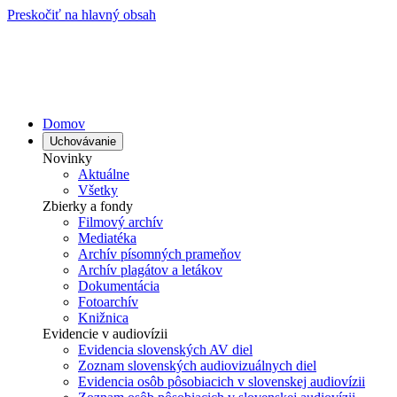
Preskočiť na hlavný obsah
Domov
Uchovávanie
Novinky
Aktuálne
Všetky
Zbierky a fondy
Filmový archív
Mediatéka
Archív písomných prameňov
Archív plagátov a letákov
Dokumentácia
Fotoarchív
Knižnica
Evidencie v audiovízii
Evidencia slovenských AV diel
Zoznam slovenských audiovizuálnych diel
Evidencia osôb pôsobiacich v slovenskej audiovízii