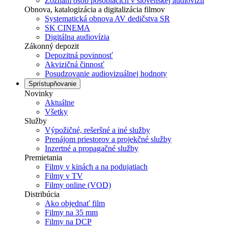
Zoznam osôb pôsobiacich v slovenskej audiovízii
Obnova, katalogizácia a digitalizácia filmov
Systematická obnova AV dedičstva SR
SK CINEMA
Digitálna audiovízia
Zákonný depozit
Depozitná povinnosť
Akvizičná činnosť
Posudzovanie audiovizuálnej hodnoty
Sprístupňovanie
Novinky
Aktuálne
Všetky
Služby
Výpožičné, rešeršné a iné služby
Prenájom priestorov a projekčné služby
Inzertné a propagačné služby
Premietania
Filmy v kinách a na podujatiach
Filmy v TV
Filmy online (VOD)
Distribúcia
Ako objednať film
Filmy na 35 mm
Filmy na DCP