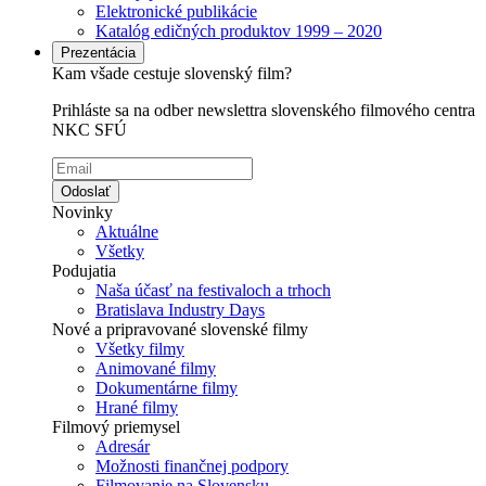
Elektronické publikácie
Katalóg edičných produktov 1999 – 2020
Prezentácia
Kam všade cestuje slovenský film?
Prihláste sa na odber newslettra slovenského filmového centra
NKC SFÚ
Odoslať
Novinky
Aktuálne
Všetky
Podujatia
Naša účasť na festivaloch a trhoch
Bratislava Industry Days
Nové a pripravované slovenské filmy
Všetky filmy
Animované filmy
Dokumentárne filmy
Hrané filmy
Filmový priemysel
Adresár
Možnosti finančnej podpory
Filmovanie na Slovensku