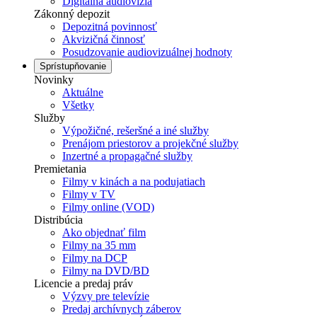
Digitálna audiovízia
Zákonný depozit
Depozitná povinnosť
Akvizičná činnosť
Posudzovanie audiovizuálnej hodnoty
Sprístupňovanie
Novinky
Aktuálne
Všetky
Služby
Výpožičné, rešeršné a iné služby
Prenájom priestorov a projekčné služby
Inzertné a propagačné služby
Premietania
Filmy v kinách a na podujatiach
Filmy v TV
Filmy online (VOD)
Distribúcia
Ako objednať film
Filmy na 35 mm
Filmy na DCP
Filmy na DVD/BD
Licencie a predaj práv
Výzvy pre televízie
Predaj archívnych záberov