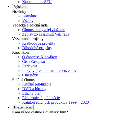
Koprodukcie SFÚ
Výskum
Novinky
Aktuálne
Všetky
Vedecká a edičná rada
Činnosť rady a jej zloženie
Zápisy zo zasadnutí VaE rady
Výskumné projekty
Krátkodobé projekty
Dlhodobé projekty
Kino-Ikon
O časopise Kino-Ikon
Čísla časopisu
Redakcia
Pokyny pre autorov a recenzentov
Cinestézia
Edičná činnosť
Knižné publikácie
DVD a blu-ray
Edičný plán
Elektronické publikácie
Katalóg edičných produktov 1999 – 2020
Prezentácia
Kam všade cestuje slovenský film?