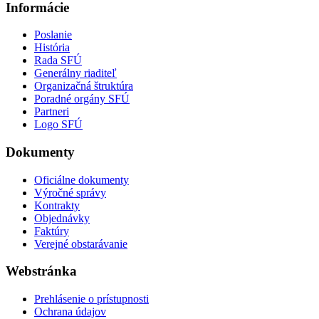
Informácie
Poslanie
História
Rada SFÚ
Generálny riaditeľ
Organizačná štruktúra
Poradné orgány SFÚ
Partneri
Logo SFÚ
Dokumenty
Oficiálne dokumenty
Výročné správy
Kontrakty
Objednávky
Faktúry
Verejné obstarávanie
Webstránka
Prehlásenie o prístupnosti
Ochrana údajov