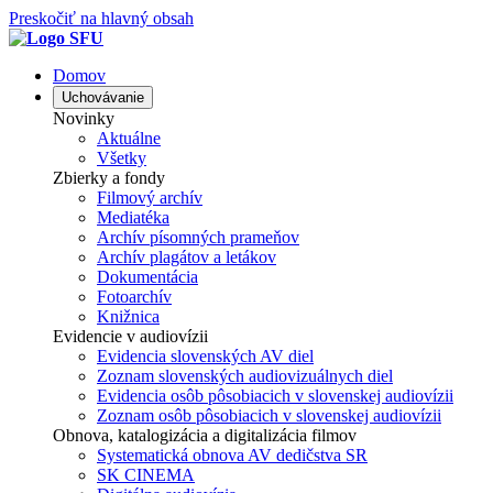
Preskočiť na hlavný obsah
Domov
Uchovávanie
Novinky
Aktuálne
Všetky
Zbierky a fondy
Filmový archív
Mediatéka
Archív písomných prameňov
Archív plagátov a letákov
Dokumentácia
Fotoarchív
Knižnica
Evidencie v audiovízii
Evidencia slovenských AV diel
Zoznam slovenských audiovizuálnych diel
Evidencia osôb pôsobiacich v slovenskej audiovízii
Zoznam osôb pôsobiacich v slovenskej audiovízii
Obnova, katalogizácia a digitalizácia filmov
Systematická obnova AV dedičstva SR
SK CINEMA