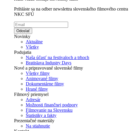
Prihláste sa na odber newslettra slovenského filmového centra
NKC SFÚ
Odoslať
Novinky
Aktuálne
Všetky
Podujatia
Naša účasť na festivaloch a trhoch
Bratislava Industry Days
Nové a pripravované slovenské filmy
Všetky filmy
Animované filmy
Dokumentárne filmy
Hrané filmy
Filmový priemysel
Adresár
Možnosti finančnej podpory
Filmovanie na Slovensku
Štatistiky a fakty
Prezentačné materiály
Na stiahnutie