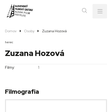
Menu
Domov
Osoby
Zuzana Hozová
herec
Zuzana Hozová
Filmy:
1
Filmografia