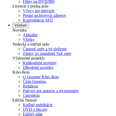
Filmy na DVD/BD
Licencie a predaj práv
Výzvy pre televízie
Predaj archívnych záberov
Koprodukcie SFÚ
Výskum
Novinky
Aktuálne
Všetky
Vedecká a edičná rada
Činnosť rady a jej zloženie
Zápisy zo zasadnutí VaE rady
Výskumné projekty
Krátkodobé projekty
Dlhodobé projekty
Kino-Ikon
O časopise Kino-Ikon
Čísla časopisu
Redakcia
Pokyny pre autorov a recenzentov
Cinestézia
Edičná činnosť
Knižné publikácie
DVD a blu-ray
Edičný plán