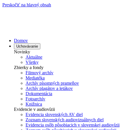
Preskočiť na hlavný obsah
Domov
Uchovávanie
Novinky
Aktuálne
Všetky
Zbierky a fondy
Filmový archív
Mediatéka
Archív písomných prameňov
Archív plagátov a letákov
Dokumentácia
Fotoarchív
Knižnica
Evidencie v audiovízii
Evidencia slovenských AV diel
Zoznam slovenských audiovizuálnych diel
Evidencia osôb pôsobiacich v slovenskej audiovízii