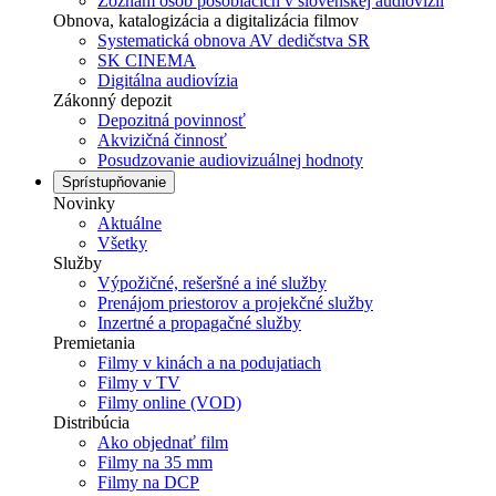
Zoznam osôb pôsobiacich v slovenskej audiovízii
Obnova, katalogizácia a digitalizácia filmov
Systematická obnova AV dedičstva SR
SK CINEMA
Digitálna audiovízia
Zákonný depozit
Depozitná povinnosť
Akvizičná činnosť
Posudzovanie audiovizuálnej hodnoty
Sprístupňovanie
Novinky
Aktuálne
Všetky
Služby
Výpožičné, rešeršné a iné služby
Prenájom priestorov a projekčné služby
Inzertné a propagačné služby
Premietania
Filmy v kinách a na podujatiach
Filmy v TV
Filmy online (VOD)
Distribúcia
Ako objednať film
Filmy na 35 mm
Filmy na DCP