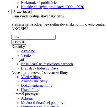
Elektronické publikácie
Katalóg edičných produktov 1999 – 2020
Prezentácia
Kam všade cestuje slovenský film?
Prihláste sa na odber newslettra slovenského filmového centra
NKC SFÚ
Odoslať
Novinky
Aktuálne
Všetky
Podujatia
Naša účasť na festivaloch a trhoch
Bratislava Industry Days
Nové a pripravované slovenské filmy
Všetky filmy
Animované filmy
Dokumentárne filmy
Hrané filmy
Filmový priemysel
Adresár
Možnosti finančnej podpory
Filmovanie na Slovensku