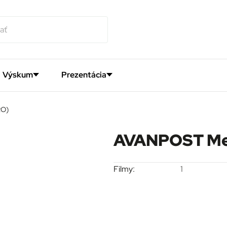
Výskum
Prezentácia
RO)
AVANPOST Me
Filmy:
1