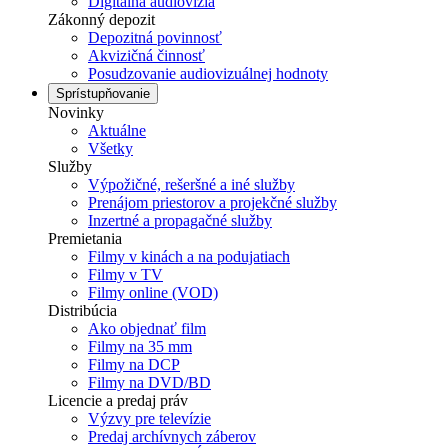
Digitálna audiovízia
Zákonný depozit
Depozitná povinnosť
Akvizičná činnosť
Posudzovanie audiovizuálnej hodnoty
Sprístupňovanie
Novinky
Aktuálne
Všetky
Služby
Výpožičné, rešeršné a iné služby
Prenájom priestorov a projekčné služby
Inzertné a propagačné služby
Premietania
Filmy v kinách a na podujatiach
Filmy v TV
Filmy online (VOD)
Distribúcia
Ako objednať film
Filmy na 35 mm
Filmy na DCP
Filmy na DVD/BD
Licencie a predaj práv
Výzvy pre televízie
Predaj archívnych záberov