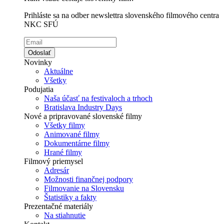
Prihláste sa na odber newslettra slovenského filmového centra
NKC SFÚ
Odoslať
Novinky
Aktuálne
Všetky
Podujatia
Naša účasť na festivaloch a trhoch
Bratislava Industry Days
Nové a pripravované slovenské filmy
Všetky filmy
Animované filmy
Dokumentárne filmy
Hrané filmy
Filmový priemysel
Adresár
Možnosti finančnej podpory
Filmovanie na Slovensku
Štatistiky a fakty
Prezentačné materiály
Na stiahnutie