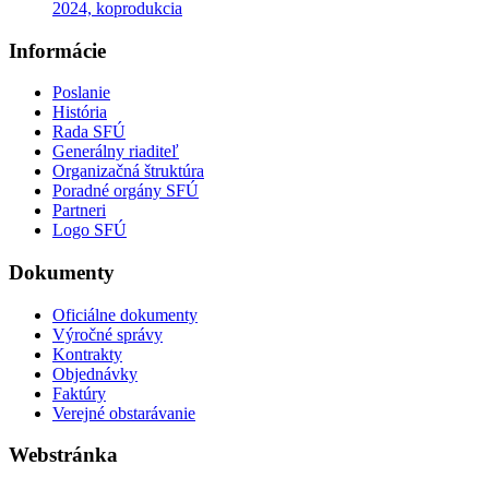
2024, koprodukcia
Informácie
Poslanie
História
Rada SFÚ
Generálny riaditeľ
Organizačná štruktúra
Poradné orgány SFÚ
Partneri
Logo SFÚ
Dokumenty
Oficiálne dokumenty
Výročné správy
Kontrakty
Objednávky
Faktúry
Verejné obstarávanie
Webstránka