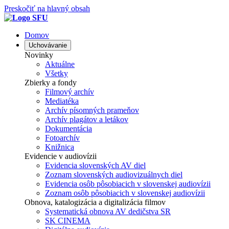
Preskočiť na hlavný obsah
Domov
Uchovávanie
Novinky
Aktuálne
Všetky
Zbierky a fondy
Filmový archív
Mediatéka
Archív písomných prameňov
Archív plagátov a letákov
Dokumentácia
Fotoarchív
Knižnica
Evidencie v audiovízii
Evidencia slovenských AV diel
Zoznam slovenských audiovizuálnych diel
Evidencia osôb pôsobiacich v slovenskej audiovízii
Zoznam osôb pôsobiacich v slovenskej audiovízii
Obnova, katalogizácia a digitalizácia filmov
Systematická obnova AV dedičstva SR
SK CINEMA