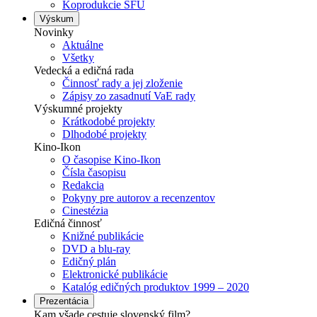
Koprodukcie SFÚ
Výskum
Novinky
Aktuálne
Všetky
Vedecká a edičná rada
Činnosť rady a jej zloženie
Zápisy zo zasadnutí VaE rady
Výskumné projekty
Krátkodobé projekty
Dlhodobé projekty
Kino-Ikon
O časopise Kino-Ikon
Čísla časopisu
Redakcia
Pokyny pre autorov a recenzentov
Cinestézia
Edičná činnosť
Knižné publikácie
DVD a blu-ray
Edičný plán
Elektronické publikácie
Katalóg edičných produktov 1999 – 2020
Prezentácia
Kam všade cestuje slovenský film?