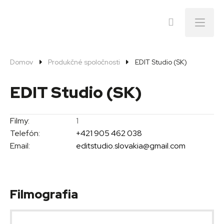
Menu
Domov
Produkčné spoločnosti
EDIT Studio (SK)
EDIT Studio (SK)
Filmy:
1
Telefón:
+421 905 462 038
Email:
editstudio.slovakia@gmail.com
Filmografia