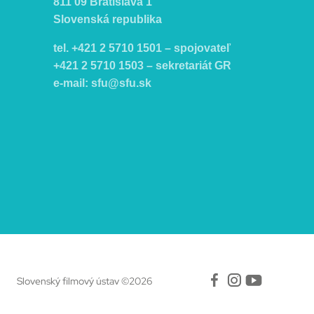
811 09 Bratislava 1
Slovenská republika
tel. +421 2 5710 1501 – spojovateľ
+421 2 5710 1503 – sekretariát GR
e-mail:
sfu@sfu.sk
Facebook
Instagr
Yout
Slovenský filmový ústav ©2026