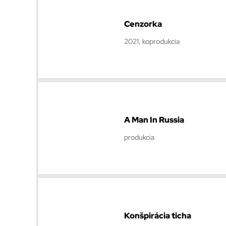
Cenzorka
2021, koprodukcia
A Man In Russia
produkcia
Konšpirácia ticha