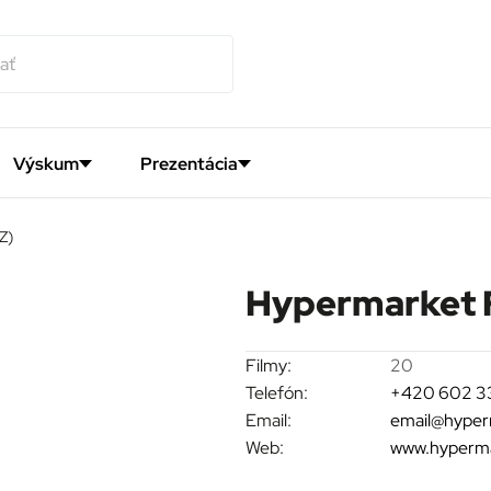
Výskum
Prezentácia
Z)
Hypermarket F
Filmy:
20
Telefón:
+420 602 3
Email:
email@hyper
Web:
www.hyperma