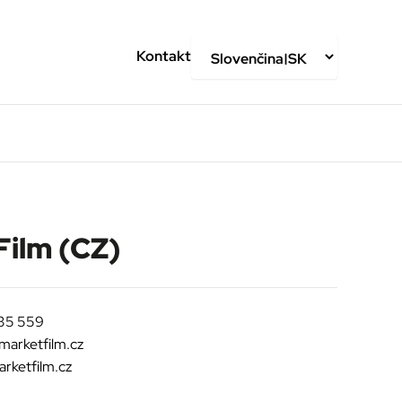
Kontakt
ilm (CZ)
35 559
marketfilm.cz
rketfilm.cz