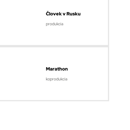
Človek v Rusku
produkcia
Marathon
koprodukcia