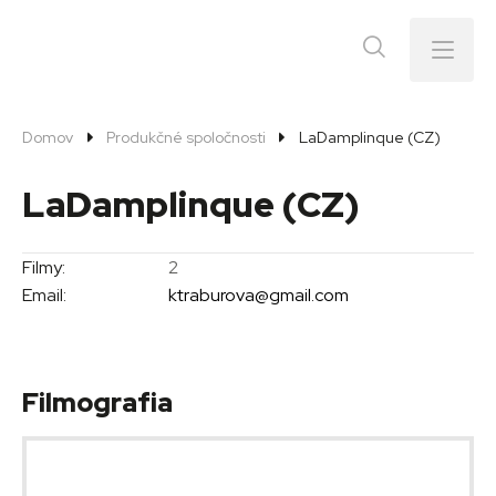
Menu
Domov
Produkčné spoločnosti
LaDamplinque (CZ)
LaDamplinque (CZ)
Filmy:
2
Email:
ktraburova@gmail.com
Filmografia